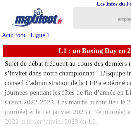
13/10
Newcastle
: virer Bruce coûtera une f
Les Infos du F
13/10
Milan
: le verdict tombe pour Maignan
emplac
13/10
Newcastle
: Luis Campos sur les table
>
Actu foot
Ligue 1
L1 : un Boxing Day en 2
13/10
Milan
: T. Hernandez positif au Covid
Sujet de débat fréquent au cours des derniers
13/10
Esp.
: Real-Bilbao et Grenade-Atletico
s’inviter dans notre championnat ! L’Equipe in
conseil d'administration de la LFP a entériné 
13/10
Leipzig
: Nkunku parle de son retour 
journées pendant les fêtes de fin d’année en L
13/10
Man City
: prolongation imminente p
saison 2022-2023. Les matchs auront lieu le
journée) et le 1er janvier 2023 (17e journée) 
13/10
FIFA
: Riolo juge Wenger "dangereux
2022 et le 1er janvier 2023 en L2.