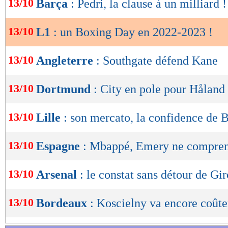
13/10
Barça
: Pedri, la clause à un milliard !
de
lecture
13/10
L1
: un Boxing Day en 2022-2023 !
OK
13/10
Angleterre
: Southgate défend Kane
13/10
Dortmund
: City en pole pour Håland
13/10
Lille
: son mercato, la confidence de
13/10
Espagne
: Mbappé, Emery ne compren
13/10
Arsenal
: le constat sans détour de Gi
13/10
Bordeaux
: Koscielny va encore coûter