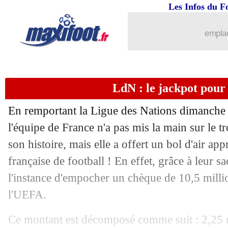
11/10
EdF
: Di Meco n'est pas rassuré
Les Infos du F
11/10
L1
: Fofana, Paqueta ou Gouiri ?
emplac
11/10
Chelsea
: Tuchel ouvert à la Serie A
LdN : le jackpot pour
11/10
PSG
: les regrets de Maurice
En remportant la Ligue des Nations dimanche 
11/10
OM
: Bouanga voit grand pour Guend
l'équipe de France n'a pas mis la main sur le t
son histoire, mais elle a offert un bol d'air app
11/10
Atletico
: Lemar, les mots forts de Si
française de football ! En effet, grâce à leur s
11/10
Divers
: ses refus, Blanc n'a pas de reg
l'instance d'empocher un chèque de 10,5 millio
l'UEFA.
11/10
Tottenham
: Kane, Paratici ne doute p
Ce montant est décomposé comme suit : 2,25 m