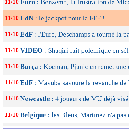
11/10
Euro
: Benzema, la frustration de Mi
de
lecture
11/10
LdN
: le jackpot pour la FFF !
OK
11/10
EdF
: l'Euro, Deschamps a tourné la p
11/10
VIDEO
: Shaqiri fait polémique en sé
11/10
Barça
: Koeman, Pjanic en remet une 
11/10
EdF
: Mavuba savoure la revanche de 
11/10
Newcastle
: 4 joueurs de MU déjà visé
11/10
Belgique
: les Bleus, Martinez n'a pas 