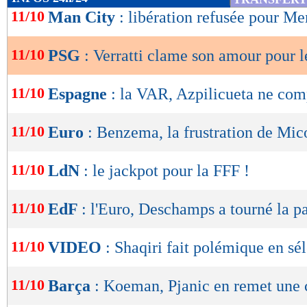
de
11/10
Man City
: libération refusée pour M
lecture
11/10
PSG
: Verratti clame son amour pour l
OK
11/10
Espagne
: la VAR, Azpilicueta ne co
11/10
Euro
: Benzema, la frustration de Mi
11/10
LdN
: le jackpot pour la FFF !
11/10
EdF
: l'Euro, Deschamps a tourné la p
11/10
VIDEO
: Shaqiri fait polémique en sé
11/10
Barça
: Koeman, Pjanic en remet une 