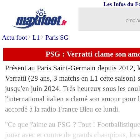
Les Infos du F
11/10
OM
: Drogba évoque la comparaison 
emplac
11/10
PSG
: Rothen recadre Neymar !
>
>
Actu foot
L1
Paris SG
11/10
Ballon d'Or
: Lewandowski pense le m
PSG : Verratti clame son amo
11/10
EdF
: Di Meco n'est pas rassuré
Présent au Paris Saint-Germain depuis 2012, l
11/10
L1
: Fofana, Paqueta ou Gouiri ?
Verratti (28 ans, 3 matchs en L1 cette saison) 
jusqu'en juin 2024. Très heureux sous les coule
11/10
Chelsea
: Tuchel ouvert à la Serie A
l'international italien a clamé son amour pour 
accordé à la radio France Bleu ce lundi.
11/10
PSG
: les regrets de Maurice
"Ce que j'aime au PSG ? Tout ! Footballistique
11/10
OM
: Bouanga voit grand pour Guend
jouer avec et contre de grands champions, lors