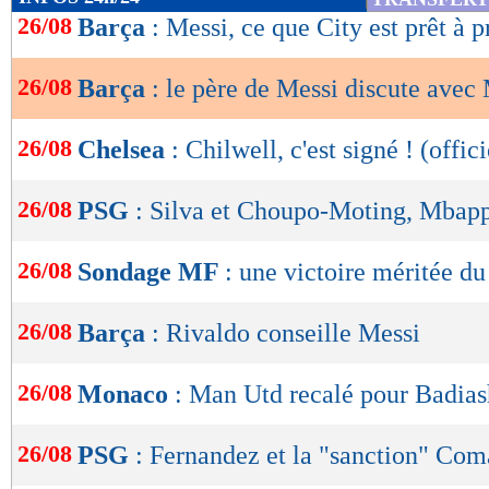
de
26/08
Barça
: Messi, ce que City est prêt à 
lecture
26/08
Barça
: le père de Messi discute avec
OK
26/08
Chelsea
: Chilwell, c'est signé ! (offici
26/08
PSG
: Silva et Choupo-Moting, Mbap
26/08
Sondage MF
: une victoire méritée d
26/08
Barça
: Rivaldo conseille Messi
26/08
Monaco
: Man Utd recalé pour Badias
26/08
PSG
: Fernandez et la "sanction" Co