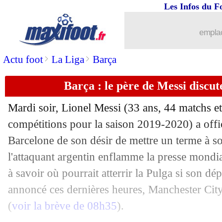
Les Infos du F
emplac
...
brèves d'AUJOURD'HUI ( 7 août 202
>
>
Actu foot
La Liga
Barça
...
Liste des brèves du jeu. 27 août 2020
Barça : le père de Messi discu
26/08
Man City
: Messi aurait confirmé son 
Mardi soir,
Lionel Messi
(33 ans, 44 matchs et
26/08
L1
: 3 matchs pour Boey, 2 pour Reini
compétitions pour la saison 2019-2020) a offi
Barcelone de son désir de mettre un terme à so
26/08
Rennes
: Maurice fait le point pour N
l'attaquant argentin enflamme la presse mondi
à savoir où pourrait atterrir la Pulga si son d
26/08
Milan
: Ibrahimovic, dénouement ce 
annoncé ces dernières heures, Manchester City
(
voir la brève de 08h35
).
26/08
LdC (f)
: Lyon sort le PSG et file en f