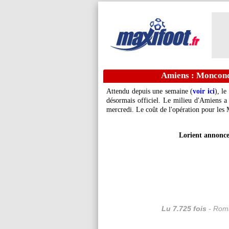
Amiens : Moncondui
Attendu depuis une semaine (
voir ici
), le
désormais officiel. Le milieu d'Amiens a 
mercredi. Le coût de l'opération pour les M
Lorient annonce
Lu 7.725 fois
- Roma