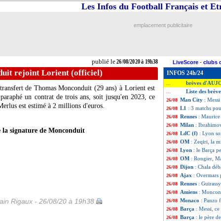
Les Infos du Football Français et E
emplacement publicitaire
publié le
26/08/2020 à 19h38
LiveScore
-
clubs 
t rejoint Lorient (officiel)
INFOS 24h/24
brèves d'AUJ
...
 transfert de
Thomas Monconduit
(29 ans) à Lorient est
Liste des brèv
...
paraphé un contrat de trois ans, soit jusqu'en 2023, ce
Man City
: Messi
26/08
erlus est estimé à 2 millions d'euros.
L1
: 3 matchs pou
26/08
Rennes
: Maurice 
26/08
Milan
: Ibrahimo
26/08
 la signature de Monconduit
LdC (f)
: Lyon sor
26/08
OM
: Zeqiri, la 
26/08
Lyon
: le Barça 
26/08
OM
: Rongier, M
26/08
Dijon
: Chala déb
26/08
Ajax
: Overmars 
26/08
Rennes
: Guirassy
26/08
Amiens
: Moncond
26/08
in Rigaux - 26/08/20 à 19h38
Monaco
: Panzo f
26/08
Barça
: Messi, ce
26/08
Barça
: le père d
26/08