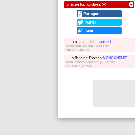
afficher les réactions (+)
Partager
Twitter
Mail
la page du club :
Lorient
bilan, stats, réultats, calendrier,
effectif, tranferts, ...
la fiche de
Thomas
MONCONDUIT
bilan, matchs, temps de jeu, carriée,
sélections, photos, ...