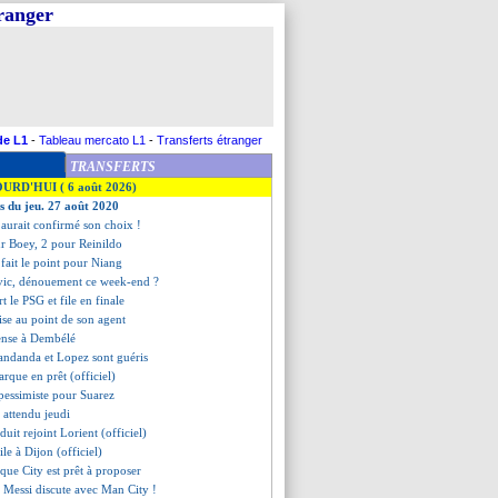
tranger
de L1
-
Tableau mercato L1
-
Transferts étranger
TRANSFERTS
OURD'HUI ( 6 août 2026)
es du jeu. 27 août 2020
 aurait confirmé son choix !
r Boey, 2 pour Reinildo
fait le point pour Niang
vic, dénouement ce week-end ?
t le PSG et file en finale
mise au point de son agent
pense à Dembélé
andanda et Lopez sont guéris
arque en prêt (officiel)
pessimiste pour Suarez
 attendu jeudi
uit rejoint Lorient (officiel)
ile à Dijon (officiel)
 que City est prêt à proposer
e Messi discute avec Man City !