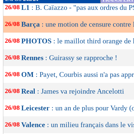
de
26/08
L1
: B. Caïazzo - "pas aux ordres du 
lecture
26/08
Barça
: une motion de censure contre
OK
26/08
PHOTOS
: le maillot third orange de 
26/08
Rennes
: Guirassy se rapproche !
26/08
OM
: Payet, Courbis aussi n'a pas app
26/08
Real
: James va rejoindre Ancelotti
26/08
Leicester
: un an de plus pour Vardy (o
26/08
Valence
: un milieu français dans le vi