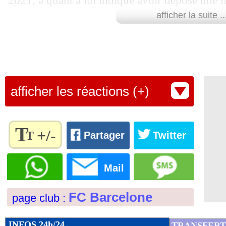
2021, a quant à lui indiqué avoir déposé une 
26/08
Ajax
: grosse frayeur pour Blind
l’encontre du dirigeant.
afficher la suite ..
26/08
Angers
: trois mois d'absence pour Pe
"Comme je l'ai dit hier, je viens de soumettre
de censure contre Josep Maria Bartomeu et l'e
26/08
OM
: Mandanda prolonge jusqu'en 202
d'administration, ils ne peuvent pas être à la t
afficher les réactions (+)
minute de plus. Il est temps pour les faits et n
26/08
Chelsea
: Thiago Silva futur capitaine
Farré sur Twitter.
26/08
Lyon
: Garcia prévient les joueurs
T
Pour que cette motion soit étudiée, il est néc
+/-
T
Partager
Twitter
socios la soutiennent d’ici 14 jours. Ensuite, si
26/08
Man City
: le Barça veut Gabriel Jesu
Règlez la
lieu et il faudra au minimum les voix des deux
taille du
Mail
texte
26/08
Nice
: Rivère répond à Caïazzo
Bartomeu soit démis de ses fonctions. De quoi 
pour
FC Barcelone
page club :
position ?
l'adapter
26/08
Barça
: le club répond à Messi !
à vos
Lu 28.255 fois
- Romain Lantheaume
préférences
INFOS 24h/24
TRANSFERT