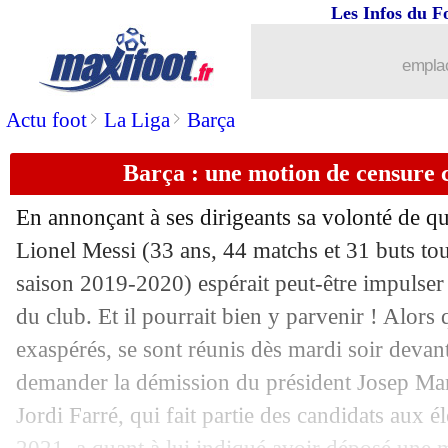
Les Infos du F
26/08
Chelsea
: Chilwell, c'est signé ! (offici
emplac
26/08
PSG
: Silva et Choupo-Moting, Mbap
>
>
Actu foot
La Liga
Barça
26/08
Sondage MF
: une victoire méritée d
Barça : une motion de censure 
26/08
Barça
: Rivaldo conseille Messi
En annonçant à ses dirigeants sa volonté de qu
26/08
Monaco
: Man Utd recalé pour Badias
Lionel Messi
(33 ans, 44 matchs et 31 buts tou
saison 2019-2020) espérait peut-être impulse
26/08
PSG
: Fernandez et la "sanction" Co
du club. Et il pourrait bien y parvenir ! Alors
exaspérés, se sont réunis dès mardi soir devan
26/08
Monaco
: un latéral brésilien en appr
demander la démission du président Josep Ma
Jordi Farré, qui fait partie des candidats aux é
26/08
Lyon
: Garcia dans le flou pour le mer