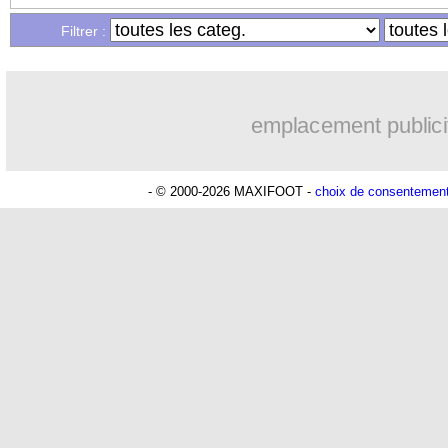
26/08
PHOTOS
: Messi, Mundo sous le ch
Filtrer :
26/08
PSG
: la piste Messi "impossible" ?
emplacement publici
26/08
PSG
: Luis Fernandez veut plus de Ver
26/08
OM
: prolongation imminente pour 
- © 2000-2026 MAXIFOOT -
choix de consentemen
26/08
Bayern
: Thiago va bien partir
26/08
Barça
: un ex-président se paie Messi
26/08
L1
: vers un report de Brest-OM
26/08
Valence
: Rodrigo va signer à Leeds (o