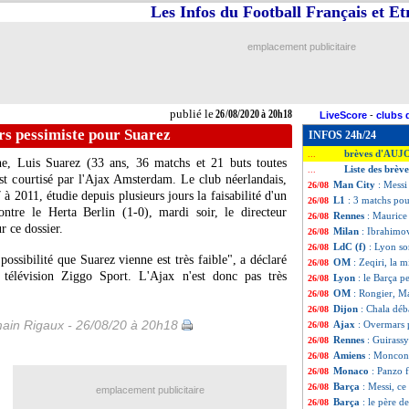
Les Infos du Football Français et E
emplacement publicitaire
publié le
26/08/2020 à 20h18
LiveScore
-
clubs 
s pessimiste pour Suarez
INFOS 24h/24
brèves d'AUJ
...
ne, Luis
Suarez
(33 ans, 36 matchs et 21 buts toutes
Liste des brèv
...
st courtisé par l'Ajax Amsterdam. Le club néerlandais,
Man City
: Messi
26/08
à 2011, étudie depuis plusieurs jours la faisabilité d'un
L1
: 3 matchs pou
26/08
ntre le Herta Berlin (1-0), mardi soir, le directeur
Rennes
: Maurice 
26/08
r ce dossier.
Milan
: Ibrahimo
26/08
LdC (f)
: Lyon sor
26/08
 possibilité que Suarez vienne est très faible", a déclaré
OM
: Zeqiri, la 
26/08
e télévision Ziggo Sport. L'Ajax n'est donc pas très
Lyon
: le Barça 
26/08
OM
: Rongier, M
26/08
Dijon
: Chala déb
26/08
ain Rigaux - 26/08/20 à 20h18
Ajax
: Overmars 
26/08
Rennes
: Guirassy
26/08
Amiens
: Moncond
26/08
Monaco
: Panzo f
26/08
Barça
: Messi, ce
26/08
emplacement publicitaire
Barça
: le père d
26/08