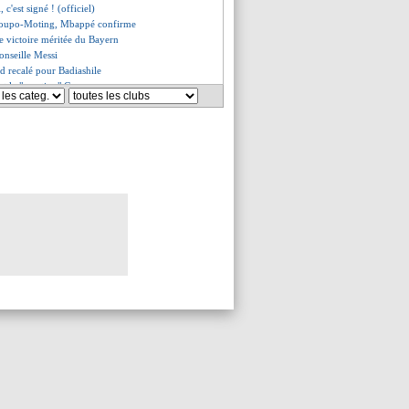
, c'est signé ! (officiel)
Choupo-Moting, Mbappé confirme
e victoire méritée du Bayern
onseille Messi
d recalé pour Badiashile
et la "sanction" Coman
ral brésilien en approche
s le flou pour le mercato
yeur pour Blind
is d'absence pour Pereira Lage
rolonge jusqu'en 2024 (officiel)
Silva futur capitaine ?
vient les joueurs
rça veut Gabriel Jesus
ond à Caïazzo
épond à Messi !
 "pas aux ordres du PSG"
on de censure contre Bartomeu !
illot third orange de la Juve
 se rapproche !
bis aussi n'a pas apprécié
ejoindre Ancelotti
de plus pour Vardy (off.)
eu français dans le viseur
i, Mundo sous le choc, AS moqueur
ssi "impossible" ?