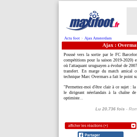
Actu foot
Ajax Amsterdam
>
Ajax : Overmar
Poussé vers la sortie par le FC Barcelo
compétitions pour la saison 2019-2020) e
où l'attaquant uruguayen a évolué de 2007 
transfert. En marge du match amical co
technique Marc Overmars a fait le point su
"Permettez-moi d'être clair à ce sujet : la
le dirigeant néerlandais à la chaîne d
optimiste...
Lu 20.736 fois
- Rom
afficher les réactions (+)
Partager