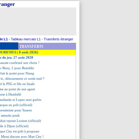
tranger
de L1
-
Tableau mercato L1
-
Transferts étranger
TRANSFERTS
OURD'HUI ( 8 août 2026)
es du jeu. 27 août 2020
 aurait confirmé son choix !
r Boey, 2 pour Reinildo
fait le point pour Niang
vic, dénouement ce week-end ?
t le PSG et file en finale
mise au point de son agent
pense à Dembélé
andanda et Lopez sont guéris
arque en prêt (officiel)
pessimiste pour Suarez
 attendu jeudi
uit rejoint Lorient (officiel)
ile à Dijon (officiel)
 que City est prêt à proposer
e Messi discute avec Man City !