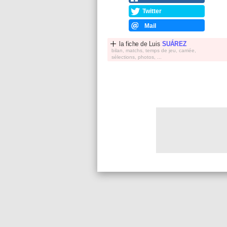
Twitter
Mail
la fiche de
Luis
SUÁREZ
bilan, matchs, temps de jeu, carriée,
sélections, photos, ...