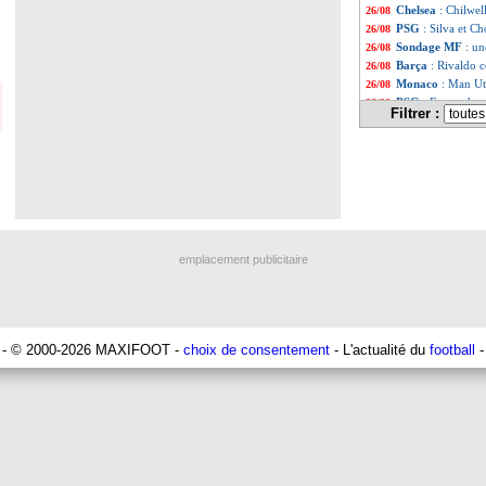
Chelsea
: Chilwell
26/08
PSG
: Silva et 
26/08
Sondage MF
: un
26/08
Barça
: Rivaldo c
26/08
Monaco
: Man Ut
26/08
PSG
: Fernandez 
26/08
Filtrer :
Monaco
: un laté
26/08
Lyon
: Garcia dan
26/08
Ajax
: grosse fra
26/08
Angers
: trois mo
26/08
OM
: Mandanda p
26/08
Chelsea
: Thiago 
26/08
Lyon
: Garcia pré
26/08
Man City
: le Ba
26/08
emplacement publicitaire
Nice
: Rivère rép
26/08
Barça
: le club r
26/08
L1
: B. Caïazzo -
26/08
Barça
: une moti
26/08
PHOTOS
: le ma
26/08
- © 2000-2026 MAXIFOOT -
choix de consentement
- L'actualité du
football
-
Rennes
: Guirassy
26/08
OM
: Payet, Cour
26/08
Real
: James va r
26/08
Leicester
: un an 
26/08
Valence
: un mili
26/08
PHOTOS
: Mess
26/08
PSG
: la piste Me
26/08