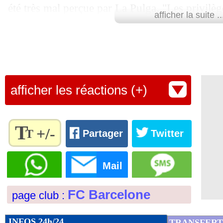
été très mal perçue par La Pulga. "Les privilèg
afficher la suite ..
26/08
OM
: Payet, Courbis aussi n'a pas app
être inflexible, il faut penser à l’équipe", a lâ
club lors de son entretien avec Messi. C’est d’ai
26/08
Real
: James va rejoindre Ancelotti
phrase que Koeman a annoncé à Luis Suarez, t
26/08
ne comptait pas s’appuyer sur lui...
Leicester
: un an de plus pour Vardy (o
afficher les réactions (+)
Lu 62.381 fois
- Youcef Touaitia 
26/08
Valence
: un milieu français dans le vi
T
26/08
PHOTOS
: Messi, Mundo sous le ch
+/-
T
Partager
Twitter
Règlez la
26/08
PSG
: la piste Messi "impossible" ?
taille du
Mail
texte
26/08
PSG
: Luis Fernandez veut plus de Ver
pour
FC Barcelone
page club :
l'adapter
à vos
26/08
OM
: prolongation imminente pour 
préférences
INFOS 24h/24
TRANSFERT