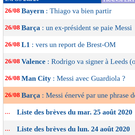
de
26/08
Bayern
: Thiago va bien partir
lecture
OK
26/08
Barça
: un ex-président se paie Messi
26/08
L1
: vers un report de Brest-OM
26/08
Valence
: Rodrigo va signer à Leeds (o
26/08
Man City
: Messi avec Guardiola ?
26/08
Barça
: Messi énervé par une phrase 
...
Liste des brèves du mar. 25 août 2020
...
Liste des brèves du lun. 24 août 2020