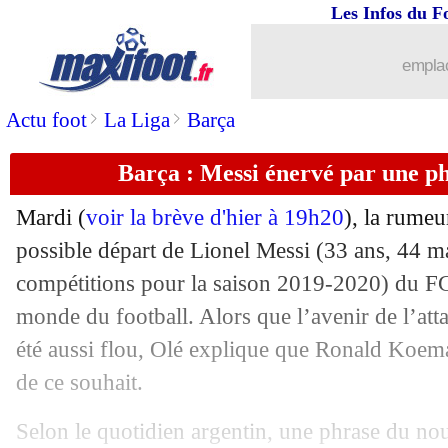
Les Infos du F
26/08
Lyon
: Garcia prévient les joueurs
emplac
26/08
Man City
: le Barça veut Gabriel Jesu
>
>
Actu foot
La Liga
Barça
26/08
Nice
: Rivère répond à Caïazzo
Barça : Messi énervé par une p
26/08
Barça
: le club répond à Messi !
Mardi (
voir la brève d'hier à 19h20
), la rumeu
possible départ de
Lionel Messi
(33 ans, 44 ma
26/08
L1
: B. Caïazzo - "pas aux ordres du 
compétitions pour la saison 2019-2020) du F
26/08
monde du football. Alors que l’avenir de l’atta
Barça
: une motion de censure contre
été aussi flou, Olé explique que Ronald Koeman
26/08
PHOTOS
: le maillot third orange de 
de ce souhait.
26/08
Rennes
: Guirassy se rapproche !
Selon le quotidien argentin, une phrase du no