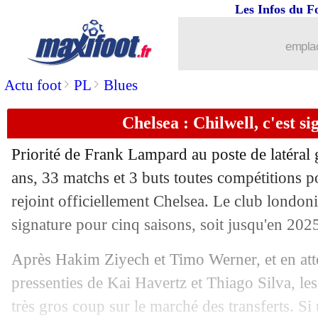
Les Infos du F
...
brèves d'AUJOURD'HUI ( 9 août 202
emplac
...
Liste des brèves du jeu. 27 août 2020
>
>
Actu foot
PL
Blues
26/08
Man City
: Messi aurait confirmé son 
Chelsea : Chilwell, c'est sig
26/08
L1
: 3 matchs pour Boey, 2 pour Reini
Priorité de Frank Lampard au poste de latéral
26/08
Rennes
: Maurice fait le point pour N
ans, 33 matchs et 3 buts toutes compétitions 
rejoint officiellement Chelsea. Le club londonie
26/08
Milan
: Ibrahimovic, dénouement ce 
signature pour cinq saisons, soit jusqu'en 202
26/08
LdC (f)
: Lyon sort le PSG et file en f
Après Hakim Ziyech et Timo Werner, et en atte
pressenties de Kai Havertz et Thiago Silva, les
26/08
OM
: Zeqiri, la mise au point de son 
très gros coup sur le marché des transferts. S