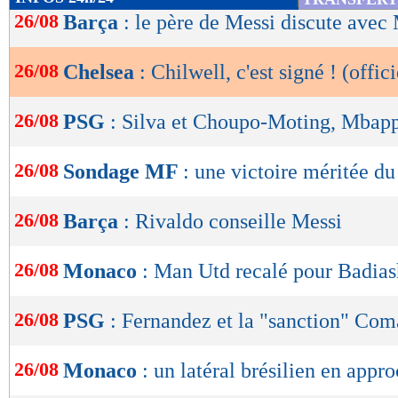
de
26/08
Barça
: le père de Messi discute avec
lecture
26/08
Chelsea
: Chilwell, c'est signé ! (offici
OK
26/08
PSG
: Silva et Choupo-Moting, Mbap
26/08
Sondage MF
: une victoire méritée d
26/08
Barça
: Rivaldo conseille Messi
26/08
Monaco
: Man Utd recalé pour Badias
26/08
PSG
: Fernandez et la "sanction" Co
26/08
Monaco
: un latéral brésilien en appr