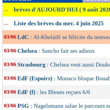
de
...
brèves d'AUJOURD'HUI ( 9 août 202
lecture
OK
...
Liste des brèves du mer. 4 juin 2025
03/06
LdC
: Al-Khelaïfi se félicite du nouv
03/06
Chelsea
: Sancho fait ses adieux
03/06
Strasbourg
: Chelsea veut aussi Douk
03/06
EdF (Espoirs)
: Monaco bloque Boua
03/06
EdF (f)
: les Bleues reçues 6/6
03/06
PSG
: Nagelsmann salue le parcours 