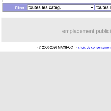
Filtrer :
03/06
L1
: Diallo demande de la solidarité
03/06
Milan
: Modric bouclé dès mercredi ?
emplacement publici
03/06
PSG
: l'étoile, le club n'a pas tranché
- © 2000-2026 MAXIFOOT -
choix de consentemen
03/06
Man Utd
: Al-Hilal, les vérités de Fe
03/06
Lens
: les premiers mots de Sage
03/06
Barça
: Rashford prêt à des efforts
03/06
L1
: les droits TV, Al-Khelaïfi confian
03/06
Lens
: Medina se rapproche de l'OM