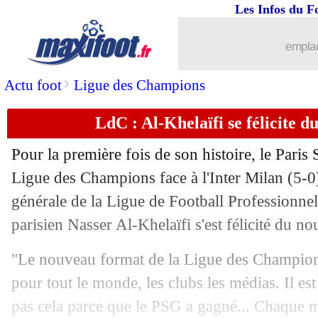
Les Infos du F
emplac
>
Actu foot
Ligue des Champions
LdC : Al-Khelaïfi se félicite 
Pour la première fois de son histoire, le Paris
Ligue des Champions face à l'Inter Milan (5-0
générale de la Ligue de Football Professionnel
parisien Nasser Al-Khelaïfi s'est félicité du n
"Le nouveau format de la Ligue des Champion
pour tout le monde, les clubs les médias. Il est
pas cela parce que le PSG a gagné... Chaque