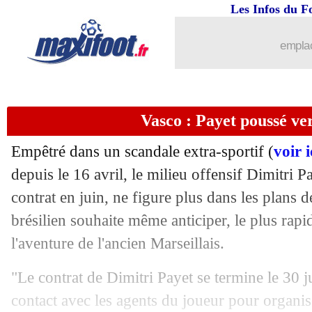
03/06
Espagne
: motivé par Rabiot, Yamal r
Les Infos du F
03/06
Palace
: un ancien Lillois sur les table
emplac
03/06
PSG
: prix fixé pour Skriniar
Vasco : Payet poussé ver
03/06
Inter
: Inzaghi à Al-Hilal, ça brûle !
Empêtré dans un scandale extra-sportif (
voir i
03/06
Liverpool
: Kelleher file à Brentford (
depuis le 16 avril, le milieu offensif Dimitri P
contrat en juin, ne figure plus dans les plans
03/06
PSG
: Dante, son bel hommage à Mar
brésilien souhaite même anticiper, le plus rapi
03/06
Leverkusen
: Flekken débarque pour 3
l'aventure de l'ancien Marseillais.
"Le contrat de Dimitri Payet se termine le 30
03/06
IFAB
: un changement sur la règle du 
contact avec les agents du joueur pour organise