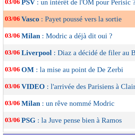
03/06
PSV
: un intérêt de l'OM pour Perisic 
de
lecture
03/06
Vasco
: Payet poussé vers la sortie
OK
03/06
Milan
: Modric a déjà dit oui ?
03/06
Liverpool
: Diaz a décidé de filer au 
03/06
OM
: la mise au point de De Zerbi
03/06
VIDEO
: l'arrivée des Parisiens à Cla
03/06
Milan
: un rêve nommé Modric
03/06
PSG
: la Juve pense bien à Ramos