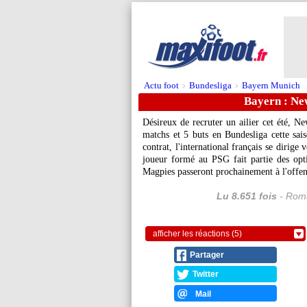
Actu foot
Bundesliga
Bayern Munich
>
>
Bayern : Ne
Désireux de recruter un ailier cet été, N
matchs et 5 buts en Bundesliga cette sais
contrat, l'international français se dirig
joueur formé au PSG fait partie des optio
Magpies passeront prochainement à l'offens
Lu 8.651 fois
- Roma
afficher les réactions (5)
Partager
Twitter
Mail