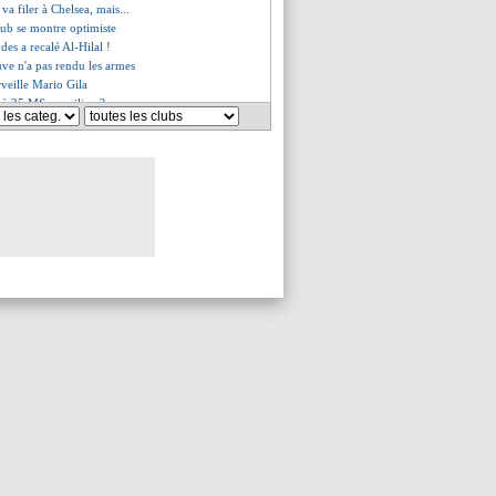
 va filer à Chelsea, mais...
club se montre optimiste
des a recalé Al-Hilal !
uve n'a pas rendu les armes
rveille Mario Gila
e à 25 M€ au milieu ?
 l'Union Berlin (officiel)
dez, Milan donne son accord !
s du lun. 2 juin 2025
es du dim. 1 juin 2025