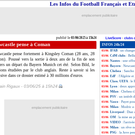
Les Infos du Football Français et E
PSG
: une offens
03/06
Inter
: Inzaghi, d
03/06
Espagne
: motivé
03/06
emplacement publicitaire
Palace
: un ancien
03/06
PSG
: prix fixé p
03/06
Inter
: Inzaghi à 
03/06
Liverpool
: Kelle
03/06
publié le
03/06/2025 à 15h24
LiveScore
-
clubs 
PSG
: Dante, so
03/06
wcastle pense à Coman
INFOS 24h/24
Leverkusen
: Fle
03/06
IFAB
: un change
03/06
ewcastle pense fortement à Kingsley
Coman
(28 ans, 28
CdM clubs
: Bell
03/06
on). Poussé vers la sortie à deux ans de la fin de son
Nantes
: une off
03/06
e vers un départ du Bayern Munich cet été. Selon Bild, le
Bayern
: Newcast
03/06
ns étudiées par le club anglais. Reste à savoir si les
Chelsea
: Sancho
03/06
ive dans ce dossier estimé à 30 millions d'euros.
EdF
: l'Algérie et 
03/06
Class. UEFA
: le
03/06
in Rigaux - 03/06/25 à 15h24
Lyon
: deux appr
03/06
Milan
: Chelsea s
03/06
PSV
: un intérêt 
03/06
Vasco
: Payet pou
03/06
Milan
: Modric a 
03/06
emplacement publicitaire
Liverpool
: Diaz 
03/06
OM
: la mise au 
03/06
VIDEO
: l'arrivé
03/06
Milan
: un rêve
03/06
PSG
: la Juve pe
03/06