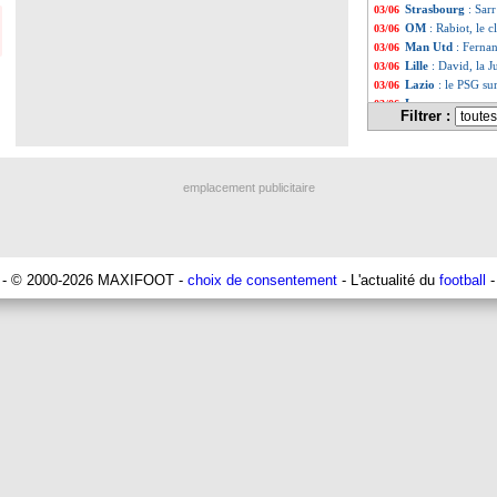
Strasbourg
: Sarr
03/06
OM
: Rabiot, le 
03/06
Man Utd
: Fernan
03/06
Lille
: David, la J
03/06
Lazio
: le PSG su
03/06
Lyon
: une recru
03/06
Filtrer :
Lille
: Ilic reste à
03/06
Al-Hilal
: Hernan
03/06
Liste des brève
...
Liste des brèv
...
emplacement publicitaire
- © 2000-2026 MAXIFOOT -
choix de consentement
- L'actualité du
football
-