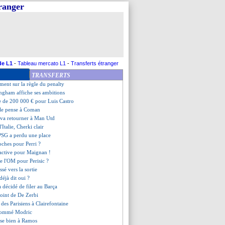
tranger
ive pour Zabarnyi !
épart confirmé (officiel)
 par Rabiot, Yamal raconte
 Lillois sur les tablettes
our Skriniar
Al-Hilal, ça brûle !
her file à Brentford (officiel)
de L1
-
Tableau mercato L1
-
Transferts étranger
n bel hommage à Marquinhos
TRANSFERTS
kken débarque pour 3 ans (off.)
ment sur la règle du penalty
ingham affiche ses ambitions
re de 200 000 € pour Luis Castro
le pense à Coman
 va retourner à Man Utd
l'Italie, Cherki clair
 PSG a perdu une place
oches pour Perri ?
'active pour Maignan !
de l'OM pour Perisic ?
ssé vers la sortie
déjà dit oui ?
a décidé de filer au Barça
point de De Zerbi
e des Parisiens à Clairefontaine
 nommé Modric
nse bien à Ramos