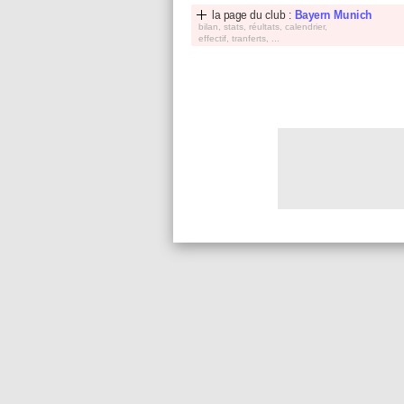
la page du club :
Bayern Munich
bilan, stats, réultats, calendrier,
effectif, tranferts, ...