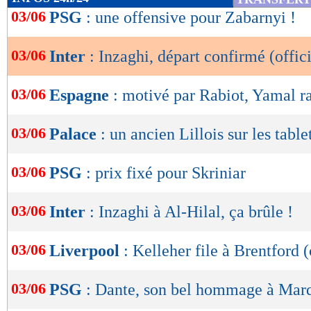
de
03/06
PSG
: une offensive pour Zabarnyi !
lecture
03/06
Inter
: Inzaghi, départ confirmé (offici
OK
03/06
Espagne
: motivé par Rabiot, Yamal r
03/06
Palace
: un ancien Lillois sur les table
03/06
PSG
: prix fixé pour Skriniar
03/06
Inter
: Inzaghi à Al-Hilal, ça brûle !
03/06
Liverpool
: Kelleher file à Brentford (
03/06
PSG
: Dante, son bel hommage à Mar