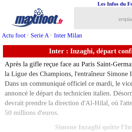
Les Infos du F
...
Liste des brèves du mer. 4 juin 2025
emplac
03/06
LdC
: Al-Khelaïfi se félicite du nouv
>
>
Actu foot
Serie A
Inter Milan
03/06
Chelsea
: Sancho fait ses adieux
Inter : Inzaghi, départ conf
03/06
Strasbourg
: Chelsea veut aussi Douk
Après la gifle reçue face au Paris Saint-Germa
03/06
EdF (Espoirs)
: Monaco bloque Boua
la Ligue des Champions, l'entraîneur Simone In
Dans un communiqué officiel ce mardi, le vice
03/06
EdF (f)
: les Bleues reçues 6/6
annoncé le départ du technicien italien. Déso
devrait prendre la direction d'Al-Hilal, où l'at
03/06
PSG
: Nagelsmann salue le parcours 
50 millions d'euros.
03/06
L1
: Diallo demande de la solidarité
Simone Inzaghi quitte l'In