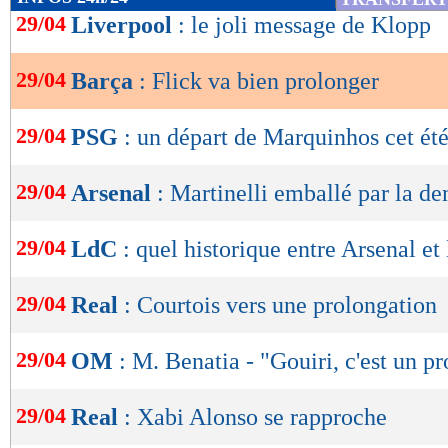
de
29/04
Liverpool
: le joli message de Klopp
lecture
29/04
Barça
: Flick va bien prolonger
OK
29/04
PSG
: un départ de Marquinhos cet été
29/04
Arsenal
: Martinelli emballé par la d
29/04
LdC
: quel historique entre Arsenal et
29/04
Real
: Courtois vers une prolongation
29/04
OM
: M. Benatia - "Gouiri, c'est un pr
29/04
Real
: Xabi Alonso se rapproche