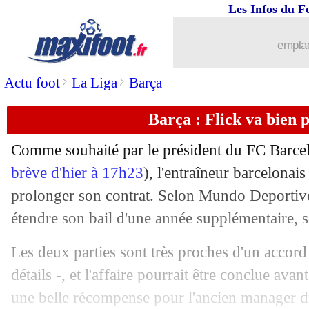
Les Infos du F
29/04
Atalanta
: Ederson affole l'Europe !
emplac
29/04
Real
: quand Gouiri privilégiait Nice..
>
>
Actu foot
La Liga
Barça
29/04
Nantes
: grave blessure au genou pou
Barça : Flick va bien 
29/04
Barça
: Yamal, 17 ans et déjà centenai
Comme souhaité par le président du FC Barce
29/04
Leverkusen
: accord entre Wirtz et le
brève d'hier à 17h23
), l'entraîneur barcelonai
prolonger son contrat. Selon Mundo Deportivo
29/04
Leverkusen
: Alguacil pour remplacer
étendre son bail d'une année supplémentaire, s
29/04
Barça
: le Bayern se renseigne pour A
Les deux parties sont très proches d'un accord 
détails -, et l'affaire pourrait être conclue avant
29/04
Brésil
: un maillot rouge au Mondial 
une belle récompense pour l'ancien manager 