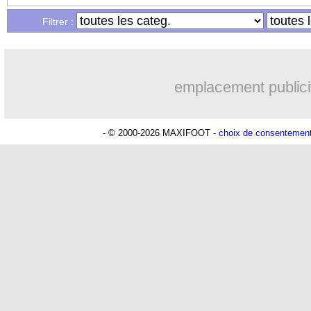
...
Liste des brèves du lun. 28 avril 2025
Filtrer :
...
Liste des brèves du dim. 27 avril 2025
emplacement publici
- © 2000-2026 MAXIFOOT -
choix de consentemen