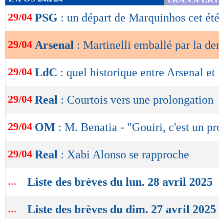
de
29/04
PSG
: un départ de Marquinhos cet été
lecture
OK
29/04
Arsenal
: Martinelli emballé par la d
29/04
LdC
: quel historique entre Arsenal et
29/04
Real
: Courtois vers une prolongation
29/04
OM
: M. Benatia - "Gouiri, c'est un pr
29/04
Real
: Xabi Alonso se rapproche
...
Liste des brèves du lun. 28 avril 2025
...
Liste des brèves du dim. 27 avril 2025