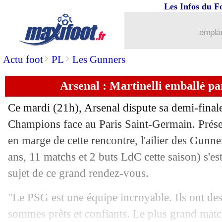
Les Infos du F
29/04
Nantes
: grave blessure au genou pou
emplac
29/04
Barça
: Yamal, 17 ans et déjà centenai
>
>
Actu foot
PL
Les Gunners
29/04
Leverkusen
: accord entre Wirtz et le
Arsenal : Martinelli emballé p
29/04
Leverkusen
: Alguacil pour remplacer
Ce mardi (21h), Arsenal dispute sa demi-finale
Champions face au Paris Saint-Germain. Prése
29/04
Barça
: le Bayern se renseigne pour A
en marge de cette rencontre, l'ailier des Gunn
29/04
ans, 11 matchs et 2 buts LdC cette saison) s'es
Brésil
: un maillot rouge au Mondial 
sujet de ce grand rendez-vous.
29/04
MLS
: Pogba, un seul club autorisé à 
"Le PSG est une équipe incroyable. Ils ont de
29/04
Real
: Rodrygo pas retenu cet été ?
sommes prêts et confiants. Le plus grand matc