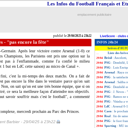
Les Infos du Football Français et E
emplacement publicitaire
publié le
29/04/2025 à 23h22
LiveScore
-
clubs 
s - "pas encore la fête"
INFOS 24h/24
brèves d'AUJ
...
-Germain. Après leur victoire contre Arsenal (1-0) ce
Liste des brèv
...
es Champions, les Parisiens ont pris une option sur la
Brésil
: Ancelotti
29/04
n'est pas à l'enflammade, comme l'a confié le milieu
PSG
: Dembélé, L
29/04
t 1 but en LdC cette saison) au micro de Canal +.
PSG
: Luis Enri
29/04
Arsenal
: Raya co
29/04
 fini, c'est la mi-temps des deux matchs. On a fait de
PSG
: la satisfa
29/04
t pas encore la fête dans le vestiaire parce qu'on sait
Arsenal
: Saliba r
29/04
 Non, on sait qu'on est une très bonne équipe, que si on
PSG
: Dembélé est
29/04
ré, ce sera la meilleure façon d'atteindre nos objectifs.
PSG
: J. Neves - 
29/04
 faut savoir souffrir mais c'est le football", a commenté
PSG
: Ramos ne 
29/04
PSG
: Vitinha a 
29/04
LdC
: Arsenal 0-1
29/04
 complexe, mercredi prochain au Parc des Princes.
Caen
: le procha
29/04
Real
: fin de sai
29/04
PSG
: le foot fra
nt Barbier - 29/04/25 à 23h22
29/04
Sporting
: MU ins
29/04