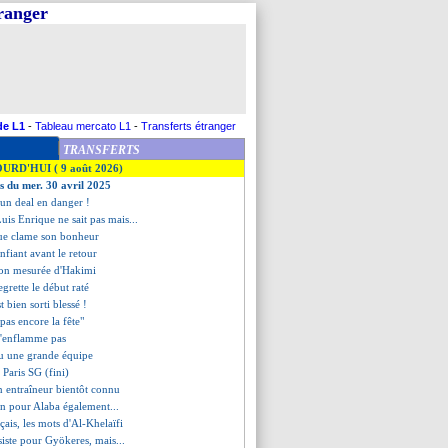
tranger
de L1
-
Tableau mercato L1
-
Transferts étranger
TRANSFERTS
OURD'HUI ( 9 août 2026)
es du mer. 30 avril 2025
, un deal en danger !
uis Enrique ne sait pas mais...
que clame son bonheur
nfiant avant le retour
ction mesurée d'Hakimi
egrette le début raté
 bien sorti blessé !
"pas encore la fête"
s'enflamme pas
vu une grande équipe
 Paris SG (fini)
in entraîneur bientôt connu
son pour Alaba également...
nçais, les mots d'Al-Khelaïfi
iste pour Gyökeres, mais...