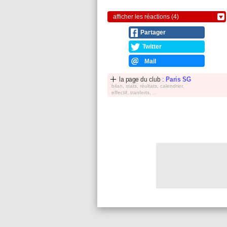
afficher les réactions (4)
Partager
Twitter
Mail
la page du club :
Paris SG
bilan, stats, réultats, calendrier,
effectif, tranferts, ...