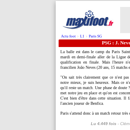
Actu foot
L1
Paris SG
>
>
PSG : J. Neve
La balle est dans le camp du Paris Saint
mardi en demi-finale aller de la Ligue d
qualification en finale. Mais l'heure 
francilien João
Neves
(20 ans, 15 matchs e
"On sait très clairement que ce n'est pas
notre mieux, je suis heureux. Mais ce n'es
qu'il reste un match. Une phase de doute ?
met notre jeu en place et qu'on est concent
C'est bien d'être dans cette situation. Il
l'ancien joueur de Benfica.
Paris s'attend donc à un match retour très
Lu 4.449 fois
- Cléme