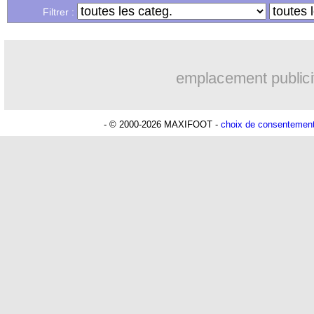
...
Liste des brèves du dim. 27 avril 2025
Filtrer :
emplacement publici
- © 2000-2026 MAXIFOOT -
choix de consentemen