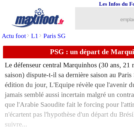
29/04
Real
: quand Gouiri privilégiait Nice..
Les Infos du F
29/04
Nantes
: grave blessure au genou pou
emplac
>
>
Actu foot
L1
Paris SG
29/04
Barça
: Yamal, 17 ans et déjà centenai
PSG : un départ de Marquin
29/04
Leverkusen
: accord entre Wirtz et le
Le défenseur central
Marquinhos
(30 ans, 21 m
29/04
Leverkusen
: Alguacil pour remplacer
saison) dispute-t-il sa dernière saison au Par
édition du jour, L'Equipe révèle que l'avenir du
29/04
Barça
: le Bayern se renseigne pour A
jamais semblé aussi incertain malgré un contra
29/04
Brésil
: un maillot rouge au Mondial 
que l'Arabie Saoudite fait le forcing pour l'attir
n'écartent pas l'hypothèse d'un départ du Brésil
29/04
MLS
: Pogba, un seul club autorisé à 
suivre...