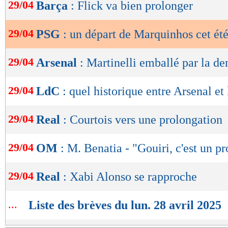
de
29/04
Barça
: Flick va bien prolonger
lecture
29/04
PSG
: un départ de Marquinhos cet été
OK
29/04
Arsenal
: Martinelli emballé par la d
29/04
LdC
: quel historique entre Arsenal et
29/04
Real
: Courtois vers une prolongation
29/04
OM
: M. Benatia - "Gouiri, c'est un pr
29/04
Real
: Xabi Alonso se rapproche
...
Liste des brèves du lun. 28 avril 2025