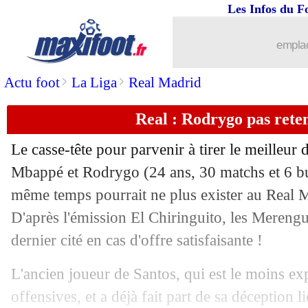
Les Infos du F
29/04
L1
: les droits TV, la DNCG prévient l
emplac
29/04
Bayern
: un gardien en partance pour 
>
>
Actu foot
La Liga
Real Madrid
29/04
Barça
: L. Yamal - "il n'y a pas d'âge"
Real : Rodrygo pas reten
29/04
PSG
: les 3 milieux préférés de João 
Le casse-tête pour parvenir à tirer le meilleur 
29/04
Galatasaray
: Man City cible Gabriel
Mbappé et
Rodrygo
(24 ans, 30 matchs et 6 bu
même temps pourrait ne plus exister au Real M
29/04
Bayern
: un ex de L2 comme doublure
D'après l'émission El Chiringuito, les Merengu
dernier cité en cas d'offre satisfaisante !
29/04
L1
: la LFP et DAZN proches de la sép
L'ancien joueur de Santos, qui est le moins exp
29/04
PSG
: parole à la jeunesse
offensives, et a déjà fait part de sa déception 