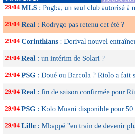
de
29/04
MLS
: Pogba, un seul club autorisé à 
lecture
29/04
Real
: Rodrygo pas retenu cet été ?
OK
29/04
Corinthians
: Dorival nouvel entraîneu
29/04
Real
: un intérim de Solari ?
29/04
PSG
: Doué ou Barcola ? Riolo a fait 
29/04
Real
: fin de saison confirmée pour R
29/04
PSG
: Kolo Muani disponible pour 50
29/04
Lille
: Mbappé "en train de devenir plu