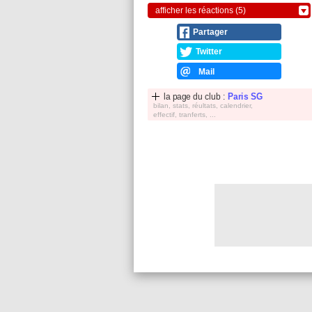
afficher les réactions (5)
Partager
Twitter
Mail
la page du club :
Paris SG
bilan, stats, réultats, calendrier,
effectif, tranferts, ...