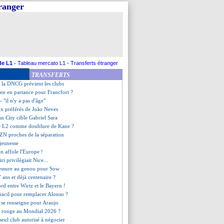
tranger
vall déjà prolongé (officiel)
senal va s'imposer face au PSG
s offensif de Luis Enrique
ris SG, les compos
stiaire du PSG est prêt !
son pour Mendy
 signer à Monaco !
de L1
-
Tableau mercato L1
-
Transferts étranger
veut pas revivre Dortmund...
TRANSFERTS
ambre encore le Real
V, la DNCG prévient les clubs
ien en partance pour Francfort ?
- "il n'y a pas d'âge"
eux préférés de João Neves
n City cible Gabriel Sara
de L2 comme doublure de Kane ?
ZN proches de la séparation
 jeunesse
n affole l'Europe !
i privilégiait Nice...
lessure au genou pour Sow
 ans et déjà centenaire ?
ord entre Wirtz et le Bayern !
uacil pour remplacer Alonso ?
n se renseigne pour Araujo
ot rouge au Mondial 2026 ?
seul club autorisé à négocier