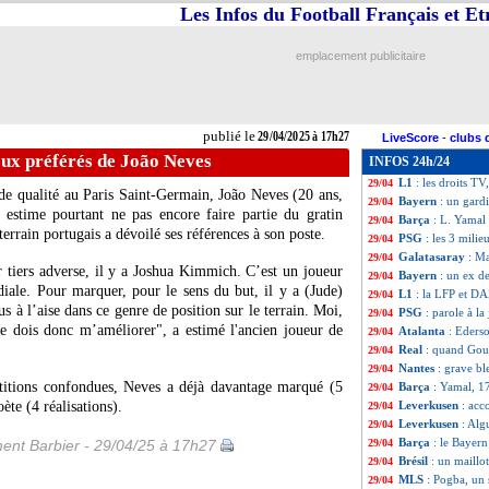
Les Infos du Football Français et E
Tottenham
: Berg
29/04
Sondage MF
: Ar
29/04
PSG
: le discour
29/04
emplacement publicitaire
LdC
: Arsenal-Pa
29/04
PHOTOS
: le ve
29/04
Real
: fin de sai
29/04
Bayern
: Dier va
29/04
publié le
29/04/2025 à 17h27
LiveScore
-
clubs 
PSG
: Rothen ne 
29/04
eux préférés de João Neves
INFOS 24h/24
Barça
: Yamal ch
29/04
L1
: les droits T
29/04
nde qualité au Paris Saint-Germain, João
Neves
(20 ans,
Bayern
: un gard
29/04
 estime pourtant ne pas encore faire partie du gratin
Barça
: L. Yamal 
29/04
errain portugais a dévoilé ses références à son poste.
PSG
: les 3 mili
29/04
Galatasaray
: Ma
29/04
r tiers adverse, il y a Joshua Kimmich. C’est un joueur
Bayern
: un ex 
29/04
iale. Pour marquer, pour le sens du but, il y a (Jude)
L1
: la LFP et DA
29/04
s à l’aise dans ce genre de position sur le terrain. Moi,
PSG
: parole à la
29/04
 Je dois donc m’améliorer", a estimé l'ancien joueur de
Atalanta
: Ederso
29/04
Real
: quand Gouir
29/04
Nantes
: grave b
29/04
itions confondues, Neves a déjà davantage marqué (5
Barça
: Yamal, 17
29/04
ète (4 réalisations).
Leverkusen
: acc
29/04
Leverkusen
: Alg
29/04
Barça
: le Bayer
ent Barbier - 29/04/25 à 17h27
29/04
Brésil
: un maill
29/04
MLS
: Pogba, un 
29/04