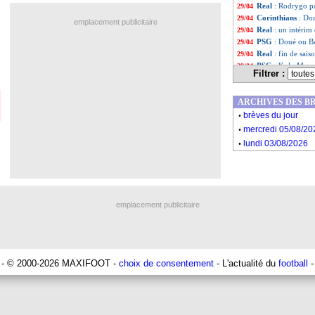
Real
: Rodrygo pa
29/04
Corinthians
: Dor
29/04
emplacement publicitaire
Real
: un intérim 
29/04
PSG
: Doué ou Ba
29/04
Real
: fin de sai
29/04
PSG
: Kolo Muan
29/04
Filtrer :
Lille
: Mbappé "en
29/04
Liverpool
: le jo
29/04
ARCHIVES DES B
Barça
: Flick va 
29/04
.
PSG
: un départ 
29/04
brèves du jour
.
Arsenal
: Martine
29/04
mercredi 05/08/20
LdC
: quel histor
29/04
.
lundi 03/08/2026
Real
: Courtois v
29/04
OM
: M. Benatia 
29/04
Real
: Xabi Alons
29/04
Liste des brève
...
Liste des brèv
...
emplacement publicitaire
- © 2000-2026 MAXIFOOT -
choix de consentement
- L'actualité du
football
-