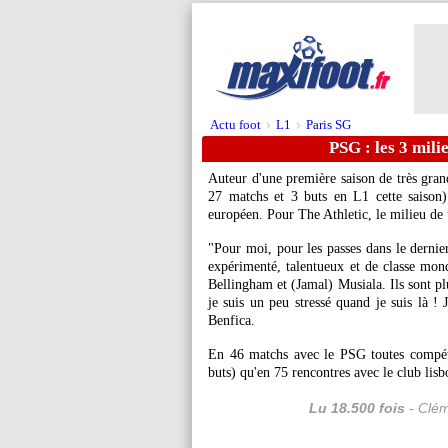
Actu foot
L1
Paris SG
>
>
PSG : les 3 mili
Auteur d'une première saison de très gra
27 matchs et 3 buts en L1 cette saison)
européen. Pour The Athletic, le milieu de t
"Pour moi, pour les passes dans le dernie
expérimenté, talentueux et de classe mond
Bellingham et (Jamal) Musiala. Ils sont plu
je suis un peu stressé quand je suis là !
Benfica.
En 46 matchs avec le PSG toutes compét
buts) qu'en 75 rencontres avec le club lisbo
Lu 18.500 fois
- Clém