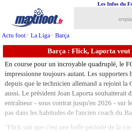
Les Infos du F
28/04
Brésil
: accord de principe avec Ancel
emplac
28/04
Lille
: Ethan Mbappé encore blessé
>
>
Actu foot
La Liga
Barça
28/04
Monaco
: un ancien Parisien dans le v
Barça : Flick, Laporta veut
28/04
OM
: Dugarry s'est enfin régalé
En course pour un incroyable quadruplé, le F
28/04
Arsenal
: les Gunners favoris selon Ar
impressionne toujours autant. Les supporters 
depuis que le technicien allemand a rejoint la C
28/04
Barça
: Rodri donne de l'espoir à Pedr
aussi. Le président Joan Laporta souhaiterait d
entraîneur - sous contrat jusqu'en 2026 - sur l
28/04
Bordeaux
: les promesses de Gérard 
pas dans les habitudes de l'ancien coach du 
28/04
PSG
: Luis Enrique sent un climat nég
"Flick sait que c'est une belle période de la v