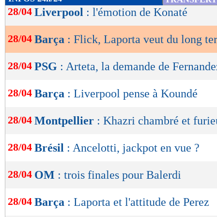
de
28/04
Liverpool
: l'émotion de Konaté
lecture
28/04
Barça
: Flick, Laporta veut du long t
OK
28/04
PSG
: Arteta, la demande de Fernande
28/04
Barça
: Liverpool pense à Koundé
28/04
Montpellier
: Khazri chambré et furi
28/04
Brésil
: Ancelotti, jackpot en vue ?
28/04
OM
: trois finales pour Balerdi
28/04
Barça
: Laporta et l'attitude de Perez