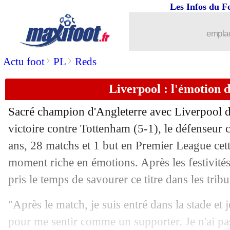
Les Infos du F
28/04
Ita.
: Pedro sauve la Lazio
emplac
28/04
Brésil
: accord de principe avec Ancel
>
>
Actu foot
PL
Reds
28/04
Lille
: Ethan Mbappé encore blessé
Liverpool : l'émotion 
28/04
Monaco
: un ancien Parisien dans le v
Sacré champion d'Angleterre avec Liverpool d
28/04
OM
: Dugarry s'est enfin régalé
victoire contre Tottenham (5-1), le défenseur 
ans, 28 matchs et 1 but en Premier League cet
28/04
Arsenal
: les Gunners favoris selon Ar
moment riche en émotions. Après les festivités, 
pris le temps de savourer ce titre dans les trib
28/04
Barça
: Rodri donne de l'espoir à Pedr
"Après le match, je suis entré dans la stade et 
28/04
Bordeaux
: les promesses de Gérard 
pour me sentir comme un supporter. Je n'ai pa