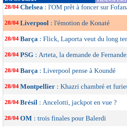
de
28/04
Chelsea
: l'OM prêt à foncer sur Fofan
lecture
28/04
Liverpool
: l'émotion de Konaté
OK
28/04
Barça
: Flick, Laporta veut du long t
28/04
PSG
: Arteta, la demande de Fernande
28/04
Barça
: Liverpool pense à Koundé
28/04
Montpellier
: Khazri chambré et furi
28/04
Brésil
: Ancelotti, jackpot en vue ?
28/04
OM
: trois finales pour Balerdi