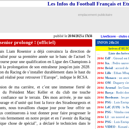
Les Infos du Football Français et E
emplacement publicitaire
publié le
28/04/2025 à 17h56
LiveScore
-
clubs 
enior prolongé ! (officiel)
INFOS 24h/24
brèves d'AUJ
...
ais Liam Rosenior a déjà convaincu la direction de
Liste des brèv
...
éalisé pour sa première année sur le banc de l'actuel 7e
EdF
: Giroud est
28/04
 course pour une qualification en Ligue des Champions à
Ita.
: Pedro sauve
28/04
di la prolongation de son entraîneur jusqu'en juin 2028.
Brésil
: accord de
28/04
ion du Racing de s’installer durablement dans le haut du
Lille
: Ethan Mba
28/04
vail réalisé pour retrouver l’Europe", indique le RCSA.
Monaco
: un anci
28/04
OM
: Dugarry s'e
28/04
ision de ma carrière, et c’est une immense fierté de
Arsenal
: les Gun
28/04
ée du Président Marc Keller et du club me touche
Barça
: Rodri don
28/04
 confiance sur le terrain. Dès mon arrivée, je me suis
Bordeaux
: les 
28/04
ourage et d’unité qui font la force des Strasbourgeois et
PSG
: Luis Enriq
28/04
LdC (U19)
: le B
eants, nous travaillons chaque jour pour leur offrir un
28/04
PSG
: Vitinha c
28/04
us continuerons à tout donner pour faire progresser le
L1
: un nouvel a
28/04
 crois fermement en notre projet et en l’avenir du Racing
PSG
: Luis Enriq
28/04
que chose de spécial", a déclaré le technicien dans le
VIDEO
: Konaté 
28/04