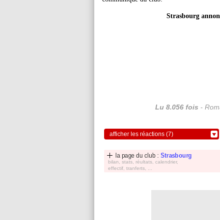
Strasbourg annonc
Lu 8.056 fois
- Roma
afficher les réactions (7)
la page du club :
Strasbourg
bilan, stats, réultats, calendrier,
effectif, tranferts, ...