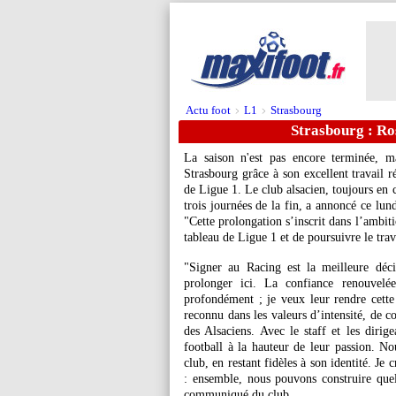
Actu foot
L1
Strasbourg
>
>
Strasbourg : Ros
La saison n'est pas encore terminée, m
Strasbourg grâce à son excellent travail r
de Ligue 1. Le club alsacien, toujours en
trois journées de la fin, a annoncé ce lun
"Cette prolongation s’inscrit dans l’ambit
tableau de Ligue 1 et de poursuivre le tra
"Signer au Racing est la meilleure déc
prolonger ici. La confiance renouvel
profondément ; je veux leur rendre cette
reconnu dans les valeurs d’intensité, de c
des Alsaciens. Avec le staff et les dirig
football à la hauteur de leur passion. No
club, en restant fidèles à son identité. Je
: ensemble, nous pouvons construire quel
communiqué du club.