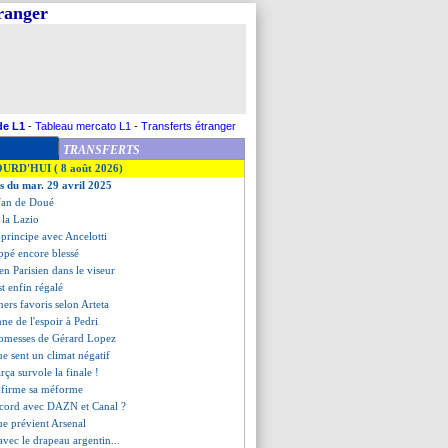
tranger
de L1
-
Tableau mercato L1
-
Transferts étranger
TRANSFERTS
OURD'HUI ( 8 août 2026)
es du mar. 29 avril 2025
 fan de Doué
 la Lazio
 principe avec Ancelotti
ppé encore blessé
en Parisien dans le viseur
st enfin régalé
ners favoris selon Arteta
ne de l'espoir à Pedri
promesses de Gérard Lopez
ue sent un climat négatif
arça survole la finale !
onfirme sa méforme
ccord avec DAZN et Canal ?
ue prévient Arsenal
avec le drapeau argentin...