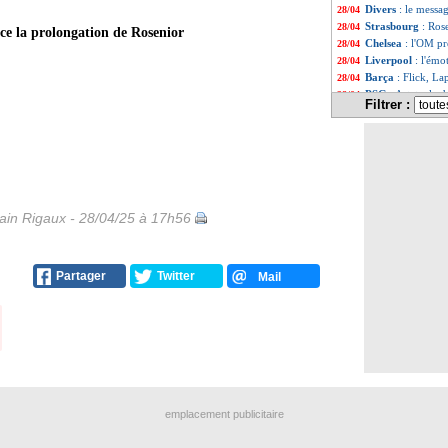
Divers
: le messa
28/04
Strasbourg
: Ros
28/04
e la prolongation de Rosenior
Chelsea
: l'OM pr
28/04
Liverpool
: l'émo
28/04
Barça
: Flick, La
28/04
PSG
: Arteta, la
28/04
Filtrer :
Barça
: Liverpoo
28/04
Montpellier
: Kha
28/04
Brésil
: Ancelotti
28/04
OM
: trois finale
28/04
Barça
: Laporta e
28/04
Inter
: Pavard for
28/04
Aston Villa
: sai
28/04
in Rigaux - 28/04/25 à 17h56
Real
: Matthäus 
28/04
Atletico
: la situ
28/04
Barça
: Flick, L
28/04
Partager
Twitter
Mail
Real
: une opérat
28/04
OM
: le "ritiro", 
28/04
Portugal
: Mouri
28/04
PSG
: pas favori
28/04
Barça
: Turpin au 
28/04
Man Utd
: Cunha
28/04
Barça
: Todibo v
28/04
PSG
: le groupe p
28/04
emplacement publicitaire
OM
: Gouiri, une
28/04
TFC
: Comolli co
28/04