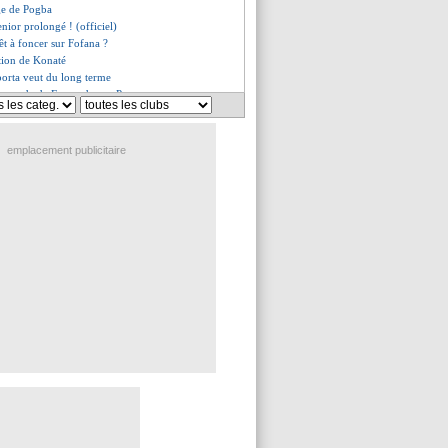
ge de Pogba
enior prolongé ! (officiel)
êt à foncer sur Fofana ?
tion de Konaté
porta veut du long terme
 demande de Fernandez au Parc
l pense à Koundé
zri chambré et furieux
, jackpot en vue ?
emplacement publicitaire
s pour Balerdi
t l'attitude de Perez
fait face au Barça
son terminée pour Rashford ?
choqué par Rüdiger
ation floue de De Paul
aporta met en avant Deco
ion pour Rüdiger ?
Riolo s'interroge
nho, nouvelle tentative ?
 en C1, selon Opta
sifflet contre l'Inter
 veut venir
a rapporter 8,4 M€
arisien face à Arsenal
 première depuis Milik
nforte Martinez Novell