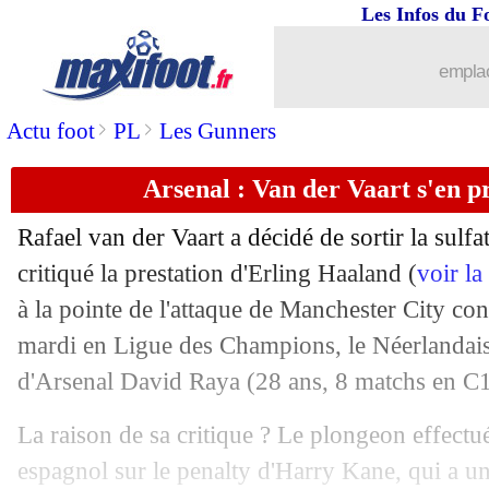
Les Infos du F
10/04
Sondage MF
: le PSG va s'imposer ce 
emplac
10/04
Benfica-OM
: la menace de Longoria
>
>
Actu foot
PL
Les Gunners
10/04
Bayern
: prix fixé pour Coman
Arsenal : Van der Vaart s'en p
10/04
Bilbao
: Tottenham lorgne Nico Willi
Rafael van der Vaart a décidé de sortir la sulf
10/04
Chelsea
: Enzo Fernandez veut mieux 
critiqué la prestation d'Erling Haaland (
voir l
à la pointe de l'attaque de Manchester City con
10/04
Roma
: Riquelme veut rapatrier Pared
mardi en Ligue des Champions, le Néerlandais 
d'Arsenal David
Raya
(28 ans, 8 matchs en C1 
10/04
Bayern
: Zaragoza enterre les rumeurs
La raison de sa critique ? Le plongeon effectué
10/04
Sporting
: départ inévitable pour Gyö
espagnol sur le penalty d'Harry Kane, qui a 