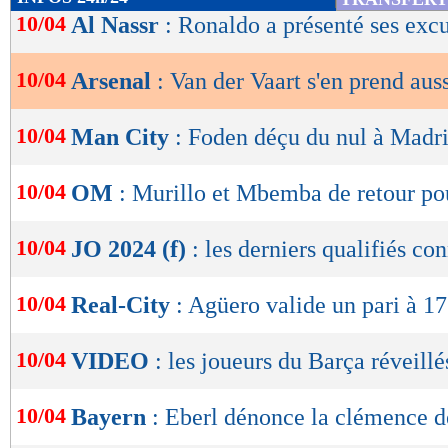
de
10/04
Al Nassr
: Ronaldo a présenté ses exc
lecture
10/04
Arsenal
: Van der Vaart s'en prend aus
OK
10/04
Man City
: Foden déçu du nul à Madr
10/04
OM
: Murillo et Mbemba de retour po
10/04
JO 2024 (f)
: les derniers qualifiés co
10/04
Real-City
: Agüero valide un pari à 1
10/04
VIDEO
: les joueurs du Barça réveillé
10/04
Bayern
: Eberl dénonce la clémence de