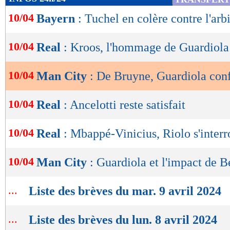
de
10/04
Bayern
: Tuchel en colère contre l'arbi
lecture
OK
10/04
Real
: Kroos, l'hommage de Guardiola
10/04
Man City
: De Bruyne, Guardiola con
10/04
Real
: Ancelotti reste satisfait
10/04
Real
: Mbappé-Vinicius, Riolo s'inter
10/04
Man City
: Guardiola et l'impact de 
...
Liste des brèves du mar. 9 avril 2024
...
Liste des brèves du lun. 8 avril 2024