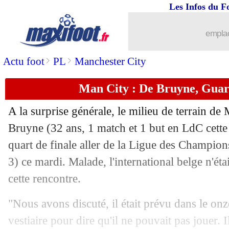
Les Infos du F
10/04
Arsenal
: Van der Vaart s'en prend aus
emplac
10/04
Man City
: Foden déçu du nul à Madr
>
>
Actu foot
PL
Manchester City
10/04
OM
: Murillo et Mbemba de retour po
Man City : De Bruyne, Guar
10/04
JO 2024 (f)
: les derniers qualifiés co
A la surprise générale, le milieu de terrain d
Bruyne
(32 ans, 1 match et 1 but en LdC cette 
10/04
Real-City
: Agüero valide un pari à 1
quart de finale aller de la Ligue des Champion
10/04
3) ce mardi. Malade, l'international belge n'étai
VIDEO
: les joueurs du Barça réveillé
cette rencontre.
10/04
Bayern
: Eberl dénonce la clémence de
"Nous avons discuté, il était prévu dans le onz
10/04
PSG
: le groupe pour affronter le Barç
vestiaire pour dire qu'il ne pouvait pas jouer. Il