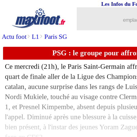
Les Infos du F
10/04
Sporting
: départ inévitable pour Gyö
emplac
10/04
Man City
: Guardiola impressionné pa
>
>
Actu foot
L1
Paris SG
10/04
Barça
: Yamal, "spécial" pour Da Fon
PSG : le groupe pour affro
10/04
PSG
: Dembélé et ses retrouvailles av
Ce mercredi (21h), le Paris Saint-Germain aff
10/04
Arsenal
: le cap des 300 buts en LdC a
quart de finale aller de la Ligue des Champions
catalan, aucune surprise dans les rangs de Lui
10/04
Barça
: PSG, Laporta n'échangerait a
Nordi Mukiele, touché au visage contre Clerm
1, et Presnel Kimpembe, absent depuis plusie
10/04
Allemagne
: Nagelsmann répond pour 
l'appel. Diminué après une blessure à la cuisse
bien présent, à l'instar des jeunes Yoram Zagu
10/04
Man City
: Guardiola se plaint de la 