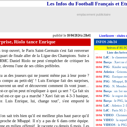
Les Infos du Football Français et E
emplacement publicitaire
publié le
10/04/2024 à 23h41
LiveScore
-
clubs 
prise, Riolo tance Enrique
INFOS 24h/24
brèves d'AUJ
...
trop ouvert, le Paris Saint-Germain s'est fait renverser
Liste des brève
...
uart de finale aller de la Ligue des Champions. Suite à
LdC
: le classeme
10/04
o RMC Daniel Riolo ne peut s'empêcher de critiquer les
Barça
: Xavi ne 
10/04
, devenu l'une de ses cibles préférées.
PSG
: Kinder sur
10/04
Atletico
: Griezma
10/04
tu as des joueurs qui ne jouent même pas à leur poste ?
PSG
: Enrique re
10/04
 compo au petit-déj' ! Luis Enrique fait des surprises,
PSG
: Mbappé, B
10/04
 ouvrent un œuf et découvrent comment ils vont jouer...
PSG
: N. Mendes 
10/04
st-ce qu'on peut m'expliquer à quoi ça sert ? Ça fait six
Barça
: un 1er s
10/04
d est-ce que ça a marché ? Xavi fait un 4-3-3 basique,
PSG
: le regret 
10/04
e. Luis Enrique, lui, change tout", s'est emporté le
Barça
: le PSG, 
10/04
LdC
: Atletico 2
10/04
LdC
: Paris SG 2-
10/04
VIDEO
: Christe
'on sait très bien qu'il est meilleur plus haut parce qu'il
10/04
VIDEO
: la supe
10/04
s proche de Mbappé. Il n'y a pas de 6 dans cette équipe.
VIDEOS
: le PSG
10/04
onne en milieu offensif. Je raconte ça depuis 6 mois. Les