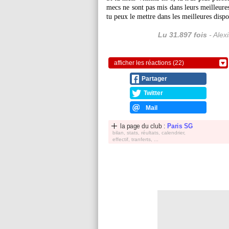
mecs ne sont pas mis dans leurs meilleure
tu peux le mettre dans les meilleures dispo
Lu 31.897 fois
- Alex
afficher les réactions (22)
Partager
Twitter
Mail
la page du club :
Paris SG
bilan, stats, réultats, calendrier,
effectif, tranferts, ...