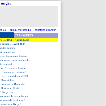
tranger
de L1
-
Tableau mercato L1
-
Transferts étranger
TRANSFERTS
OURD'HUI ( 7 août 2026)
s du jeu. 11 avril 2024
nt des buteurs
s'enflamme pas
prise, Riolo tance Enrique
nn rassure pour sa cheville
ste confiant
eye s'en prend à Enrique
- "on a été déconnectés"
uccès en quart depuis 2019
de Marquinhos
la prouesse de Raphinha
-1 Dortmund (fini)
3 Barça (fini)
nsen remet le Barça devant !
rbe volée de Raphinha !
 renverse le Barça !