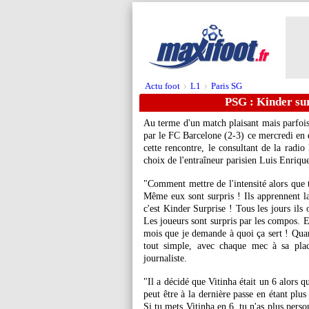
Actu foot
L1
Paris SG
>
>
PSG : Kinder sur
Au terme d'un match plaisant mais parfois 
par le FC Barcelone (2-3) ce mercredi en q
cette rencontre, le consultant de la radi
choix de l'entraîneur parisien Luis Enrique
"Comment mettre de l'intensité alors que 
Même eux sont surpris ! Ils apprennent la
c'est Kinder Surprise ! Tous les jours ils
Les joueurs sont surpris par les compos. E
mois que je demande à quoi ça sert ! Quan
tout simple, avec chaque mec à sa plac
journaliste.
"Il a décidé que Vitinha était un 6 alors qu
peut être à la dernière passe en étant plu
Si tu mets Vitinha en 6, tu n'as plus pers