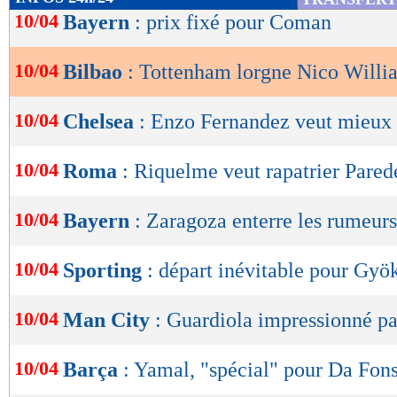
de
10/04
Bayern
: prix fixé pour Coman
lecture
10/04
Bilbao
: Tottenham lorgne Nico Willi
OK
10/04
Chelsea
: Enzo Fernandez veut mieux 
10/04
Roma
: Riquelme veut rapatrier Pared
10/04
Bayern
: Zaragoza enterre les rumeurs
10/04
Sporting
: départ inévitable pour Gyö
10/04
Man City
: Guardiola impressionné pa
10/04
Barça
: Yamal, "spécial" pour Da Fon