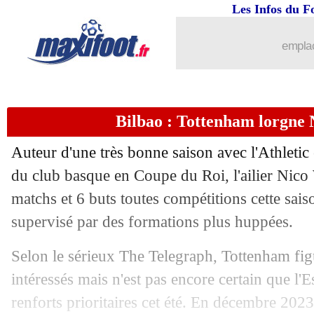
Les Infos du F
10/04
VIDEOS
: le PSG renverse le Barça !
emplac
10/04
OM
: Aubameyang veut être à la haute
10/04
OM
: Mbemba, Gasset entretient le s
Bilbao : Tottenham lorgne 
10/04
L1
: Terrier et Kehrer suspendus un m
Auteur d'une très bonne saison avec l'Athletic 
10/04
Benfica-OM
: Longoria en rajoute un
du club basque en Coupe du Roi, l'ailier Nico
matchs et 6 buts toutes compétitions cette sai
10/04
VIDEO
: les retrouvailles Luis Enriq
supervisé par des formations plus huppées.
10/04
LdC
: PSG-Barça, les 6 scores les plus
Selon le sérieux The Telegraph, Tottenham fig
intéressés mais n'est pas encore certain que l'E
10/04
LdC
: Atletico-Dortmund, les compos
renforts prioritaires cet été. En décembre 2023,