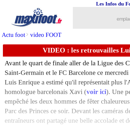
Les Infos du F
10/04
PSG
: Kinder surprise, Riolo tance En
emplac
10/04
Atletico
: Griezmann rassure pour sa c
>
Actu foot
video FOOT
10/04
PSG
: Enrique reste confiant
VIDEO : les retrouvailles Lu
10/04
PSG
: Mbappé, Beye s'en prend à Enr
Avant le quart de finale aller de la Ligue des 
10/04
PSG
: N. Mendes - "on a été déconnec
Saint-Germain et le FC Barcelone ce mercredi (
Luis Enrique a estimé qu'il représentait plus
10/04
Barça
: un 1er succès en quart depuis
homologue barcelonais Xavi (
voir ici
). Une pe
empêché les deux hommes de fêter chaleureuse
10/04
PSG
: le regret de Marquinhos
Parc des Princes ce soir. Devant les caméras d
entraîneurs ont partagé une belle accolade et d
10/04
Barça
: le PSG, la prouesse de Raphin