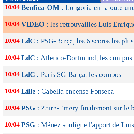
de
10/04
Benfica-OM
: Longoria en rajoute un
lecture
10/04
VIDEO
: les retrouvailles Luis Enriq
OK
10/04
LdC
: PSG-Barça, les 6 scores les plus
10/04
LdC
: Atletico-Dortmund, les compos
10/04
LdC
: Paris SG-Barça, les compos
10/04
Lille
: Cabella encense Fonseca
10/04
PSG
: Zaïre-Emery finalement sur le 
10/04
PSG
: Ménez souligne l'apport de Lui