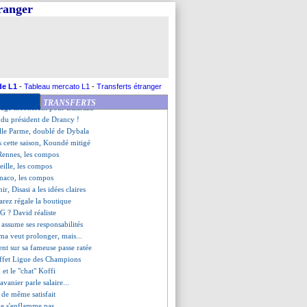
ince à Everton
tranger
4 Monaco (fini)
-4 Rennes (fini)
g 1-3 Reims (fini)
1 Dunkerque (fini)
arseille (fini)
vantage détendu ?
o, l'aveu de David
de L1
-
Tableau mercato L1
-
Transferts étranger
 regret pour Yoro
TRANSFERTS
trage incohérent pour Lizarazu
e du président de Drancy !
ille Parme, doublé de Dybala
s cette saison, Koundé mitigé
Rennes, les compos
ille, les compos
naco, les compos
ir, Disasi a les idées claires
arez régale la boutique
PSG ? David réaliste
 assume ses responsabilités
a veut prolonger, mais...
ent sur sa fameuse passe ratée
'effet Ligue des Champions
et le "chat" Koffi
avanier parle salaire...
t de même satisfait
ne s'enflamme pas