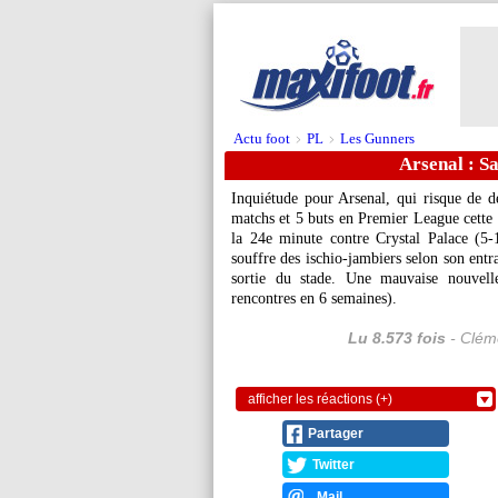
Actu foot
PL
Les Gunners
>
>
Arsenal : Sa
Inquiétude pour Arsenal, qui risque de d
matchs et 5 buts en Premier League cette s
la 24e minute contre Crystal Palace (5-1
souffre des ischio-jambiers selon son entr
sortie du stade. Une mauvaise nouvel
rencontres en 6 semaines).
Lu 8.573 fois
- Cléme
afficher les réactions (+)
Partager
Twitter
Mail