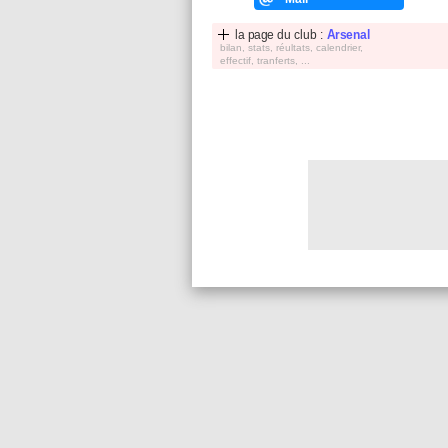
la page du club :
Arsenal
bilan, stats, réultats, calendrier,
effectif, tranferts, ...