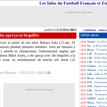
Ang.
: Chelsea co
22/12
Les Infos du Football Français et E
CdF
: St Jean 1-
22/12
CdF
: Bordeaux 1
22/12
emplacement publicitaire
CdF
: Still-Mutzi
22/12
CdF
: Auxerre 0-
22/12
CdF
: ASSE 0-4 M
22/12
Real
: Mbappé da
22/12
publié le
22/12/2024 à 08h25
Lille
: Pep Genesi
22/12
LiveScore
-
clubs 
Man Utd
: aucun
22/12
ka aperçu en béquilles
INFOS 24h/24
ASM-PSG
: arbi
22/12
Nantes
: la colèr
22/12
evoir se passer de son ailier Bukayo
Saka
(23 ans, 16
Ita.
: la Roma étr
22/12
aison) pendant plusieurs semaines. Sorti sur blessure à
Barça
: 70 match
22/12
) samedi en championnat, l'international anglais, qui
CdF
: Bordeaux-
22/12
aîneur Mikel Arteta, a été aperçu avec des béquilles à la
CdF
: ASSE-Marse
22/12
le avant un enchaînement de matchs très dense (12
CdF
: St Jean-Mo
22/12
Chelsea
: son aven
22/12
Atletico
: Luis Su
22/12
nt Barbier - 22/12/24 à 08h25
Lille
: titiller le 
22/12
Barça
: Raphinha
22/12
PSG
: Donnarumm
22/12
OM
: Nakata revi
22/12
emplacement publicitaire
Lille
: David et l
22/12
Lens
: Thomasson 
22/12
VIDEO
: piqué, S
22/12
Barça
: Flick tou
22/12
Atletico
: Oblak 
22/12