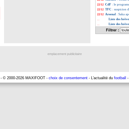
CdF
: le program
22/12
TFC
: suspicion
22/12
Arsenal
: Saka ap
22/12
Liste des brèv
...
Liste des brèv
...
Filtrer :
emplacement publicitaire
- © 2000-2026 MAXIFOOT -
choix de consentement
- L'actualité du
football
-