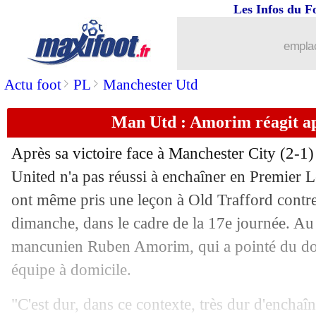
Les Infos du F
22/12
PSG
: Nuno Mendes retient juste la qua
emplac
22/12
VIDEO
: l'arrêt décisif de Safonov !
>
>
Actu foot
PL
Manchester Utd
22/12
CdF
: le tirage des 16es, avec un cho
Man Utd : Amorim réagit ap
22/12
CdF
: Lens 1-1 (3-4 t.a.b.) Paris SG (fi
Après sa victoire face à Manchester City (2-1
22/12
Ita.
: la Juve renoue enfin avec la vict
United n'a pas réussi à enchaîner en Premier L
ont même pris une leçon à Old Trafford cont
22/12
Liverpool
: Salah pas satisfait par le 6
dimanche, dans le cadre de la 17e journée. Au
mancunien Ruben Amorim, qui a pointé du doi
22/12
Bordeaux
: Irles ne s'attendait pas à 
équipe à domicile.
22/12
Nantes
: la recette, F. Kita répond à D
"C'est dur, dans ce contexte, très dur d'enchaîn