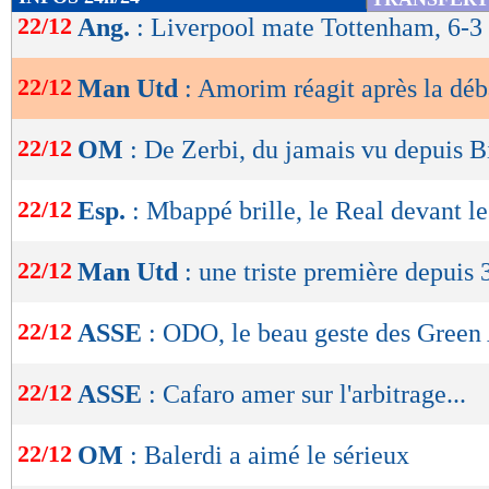
de
22/12
Ang.
: Liverpool mate Tottenham, 6-3 
lecture
22/12
Man Utd
: Amorim réagit après la déb
OK
22/12
OM
: De Zerbi, du jamais vu depuis B
22/12
Esp.
: Mbappé brille, le Real devant l
22/12
Man Utd
: une triste première depuis 
22/12
ASSE
: ODO, le beau geste des Green
22/12
ASSE
: Cafaro amer sur l'arbitrage...
22/12
OM
: Balerdi a aimé le sérieux