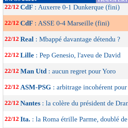
de
22/12
CdF
: Auxerre 0-1 Dunkerque (fini)
Marseille multipliait les passes avec une maîtr
lecture
public admirable avec des encouragements touj
22/12
CdF
: ASSE 0-4 Marseille (fini)
OK
étaient inoffensifs et même passifs face aux 
pourtant, sur un contre, Fall avait l’opportunit
22/12
Real
: Mbappé davantage détendu ?
mais Balerdi sauvait son équipe avec un super
22/12
Lille
: Pep Genesio, l'aveu de David
sur De Lange.
Après cet échec, l’ASSE était punie avec un t
22/12
Man Utd
: aucun regret pour Yoro
auteur d’une volée à la suite d’une frappe de 
22/12
ASM-PSG
: arbitrage incohérent pou
Batubinsika (0-3, 69e). Totalement sonnés et 
Stéphanois abandonnaient l’idée de se révolte
22/12
Nantes
: la colère du président de Dra
irréprochables. Après une intervention de Mau
l’OM enfonçait encore le clou avec un tir pla
22/12
Ita.
: la Roma étrille Parme, doublé d
service en or de l’Anglais (0-4, 81e). Une dém