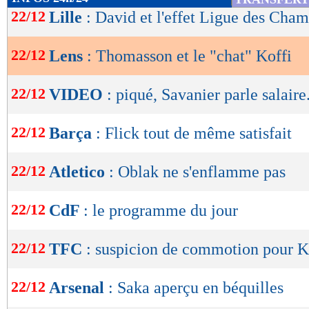
de
22/12
Lille
: David et l'effet Ligue des Cha
lecture
22/12
Lens
: Thomasson et le "chat" Koffi
OK
22/12
VIDEO
: piqué, Savanier parle salaire.
22/12
Barça
: Flick tout de même satisfait
22/12
Atletico
: Oblak ne s'enflamme pas
22/12
CdF
: le programme du jour
22/12
TFC
: suspicion de commotion pour K
22/12
Arsenal
: Saka aperçu en béquilles