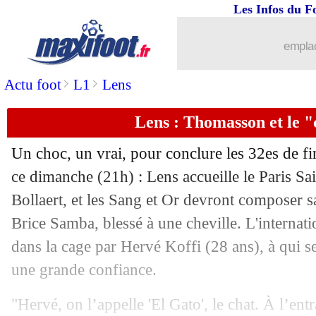
Les Infos du F
22/12
Real
: Mbappé davantage détendu ?
emplac
22/12
Lille
: Pep Genesio, l'aveu de David
>
>
Actu foot
L1
Lens
22/12
Man Utd
: aucun regret pour Yoro
Lens : Thomasson et le "
22/12
ASM-PSG
: arbitrage incohérent pou
Un choc, un vrai, pour conclure les 32es de f
22/12
Nantes
: la colère du président de Dra
ce dimanche (21h) : Lens accueille le Paris S
Bollaert, et les Sang et Or devront composer sa
22/12
Ita.
: la Roma étrille Parme, doublé d
Brice Samba, blessé à une cheville. L'internati
dans la cage par Hervé Koffi (28 ans), à qui s
22/12
Barça
: 70 matchs cette saison, Kound
une grande confiance.
22/12
CdF
: Bordeaux-Rennes, les compos
"Hervé, on l’appelle 'El Gato', le chat. À l’entr