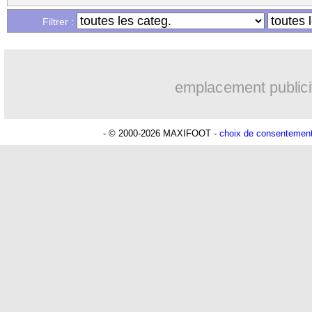
...
Liste des brèves du sam. 21 décembre
Filtrer :
...
Liste des brèves du ven. 20 décembre 
emplacement publici
- © 2000-2026 MAXIFOOT -
choix de consentemen