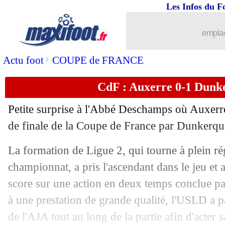
Les Infos du F
22/12
CdF
: tous les résultats de dimanche
emplac
22/12
All.
: Dortmund relève la tête en... 5 
>
Actu foot
COUPE de FRANCE
22/12
CdF
: Bobigny 0-1 Angers (fini)
CdF : Auxerre 0-1 Dunke
22/12
Ang.
: Liverpool mate Tottenham, 6-3 
Petite surprise à l'Abbé Deschamps où Auxerre
22/12
Man Utd
: Amorim réagit après la déb
de finale de la Coupe de France par Dunkerqu
La formation de Ligue 2, qui tourne à plein r
22/12
OM
: De Zerbi, du jamais vu depuis B
championnat, a pris l'ascendant dans le jeu et 
22/12
Esp.
: Mbappé brille, le Real devant l
score sur une action en deux temps conclue pa
à une prestation de grande qualité, l'USLD a p
22/12
Man Utd
: une triste première depuis 
de l'AJA tout au long de la partie afin d'acter 