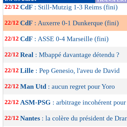
de
22/12
CdF
: Still-Mutzig 1-3 Reims (fini)
lecture
22/12
CdF
: Auxerre 0-1 Dunkerque (fini)
OK
22/12
CdF
: ASSE 0-4 Marseille (fini)
22/12
Real
: Mbappé davantage détendu ?
22/12
Lille
: Pep Genesio, l'aveu de David
22/12
Man Utd
: aucun regret pour Yoro
22/12
ASM-PSG
: arbitrage incohérent pou
22/12
Nantes
: la colère du président de Dra