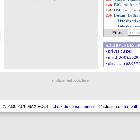
PSG
: son futur,
10/04
OM
: Tudor refus
10/04
Lorient
: Le Bris
10/04
Liste des brèv
...
Liste des brèv
...
Filtrer :
ARCHIVES DES B
.
brèves du jour
.
mardi 04/08/2026
.
dimanche 02/08/2
emplacement publicitaire
- © 2000-2026 MAXIFOOT -
choix de consentement
- L'actualité du
football
-