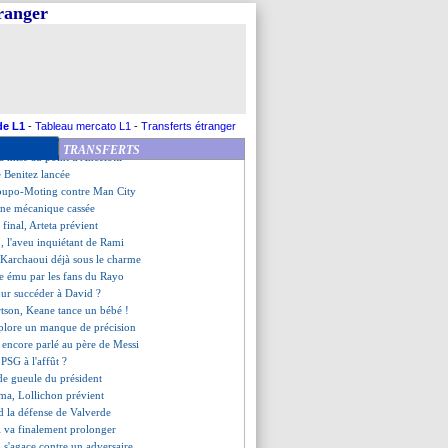
erch n'a pas de regret
tranger
ramadan, l'aveu de Der Zakarian
, la pique de Guardiola !
re exige du temps de jeu
t frustré du nul contre Nantes
 devrait plus jouer
tson, l'arbitre écarté
ez a retouché le ballon
de L1
-
Tableau mercato L1
-
Transferts étranger
 vers un départ définitif ?
TRANSFERTS
la mise au point d'Ancelotti
te Benitez lancée
houpo-Moting contre Man City
 une mécanique cassée
t final, Arteta prévient
, l'aveu inquiétant de Rami
 Karchaoui déjà sous le charme
e ému par les fans du Rayo
ur succéder à David ?
rtson, Keane tance un bébé !
éplore un manque de précision
 encore parlé au père de Messi
 PSG à l'affût ?
 de gueule du président
a, Lollichon prévient
d la défense de Valverde
l va finalement prolonger
 s'agace contre un adversaire