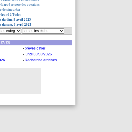
 Mbappé se pose des questions
e de s'inquiéter
 répond à Tudor
es du dim. 9 avril 2023
es du sam. 8 avril 2023
REVES
.
brèves d'hier
.
lundi 03/08/2026
.
026
Recherche archives