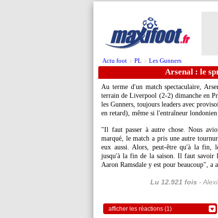
Actu foot
PL
Les Gunners
>
>
Arsenal : le sp
Au terme d'un match spectaculaire, Arsen
terrain de Liverpool (2-2) dimanche en 
les Gunners, toujours leaders avec provis
en retard), même si l'entraîneur londonien 
"Il faut passer à autre chose. Nous avi
marqué, le match a pris une autre tournure
eux aussi. Alors, peut-être qu'à la fin, 
jusqu'à la fin de la saison. Il faut savoir
Aaron Ramsdale y est pour beaucoup", a an
Lu 12.921 fois
- Alex
afficher les réactions (1)