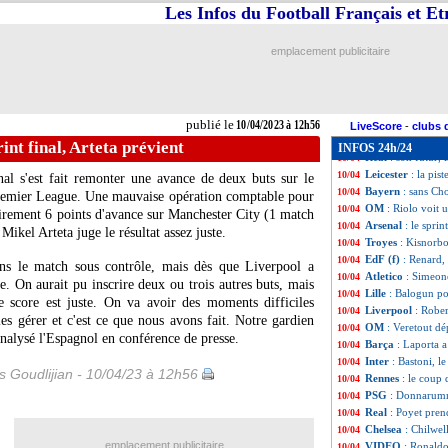
Bayern
: Gravenb
10/04
Les Infos du Football Français et E
Montpellier
: le 
10/04
Naples
: Spalletti
10/04
emplacement publicitaire
Man Utd
: Magui
10/04
Monaco
: Clemen
10/04
Besiktas
: Alli ne
10/04
Liverpool
: Rober
10/04
publié le
10/04/2023 à 12h56
Bayern
: Hernand
10/04
LiveScore
-
clubs 
Arsenal
: Balogun
10/04
rint final, Arteta prévient
INFOS 24h/24
Real
: son futur, 
10/04
Leicester
: la pis
10/04
al s'est fait remonter une avance de deux buts sur le
Bayern
: sans C
10/04
Premier League. Une mauvaise opération comptable pour
OM
: Riolo voit
10/04
oirement 6 points d'avance sur Manchester City (1 match
Arsenal
: le sprin
10/04
Mikel Arteta juge le résultat assez juste.
Troyes
: Kisnorbo
10/04
EdF (f)
: Renard,
10/04
ons le match sous contrôle, mais dès que Liverpool a
Atletico
: Simeon
10/04
. On aurait pu inscrire deux ou trois autres buts, mais
Lille
: Balogun po
10/04
le score est juste. On va avoir des moments difficiles
Liverpool
: Robe
10/04
 les gérer et c'est ce que nous avons fait. Notre gardien
OM
: Veretout d
10/04
alysé l'Espagnol en conférence de presse.
Barça
: Laporta a
10/04
Inter
: Bastoni, le
10/04
is Goudlijian - 10/04/23 à 12h56
Rennes
: le coup
10/04
PSG
: Donnarumm
10/04
Real
: Poyet pren
10/04
Chelsea
: Chilwel
10/04
emplacement publicitaire
VIDEO
: Ronaldo
10/04