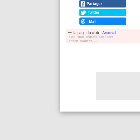
Partager
Twitter
Mail
la page du club :
Arsenal
bilan, stats, réultats, calendrier,
effectif, tranferts, ...