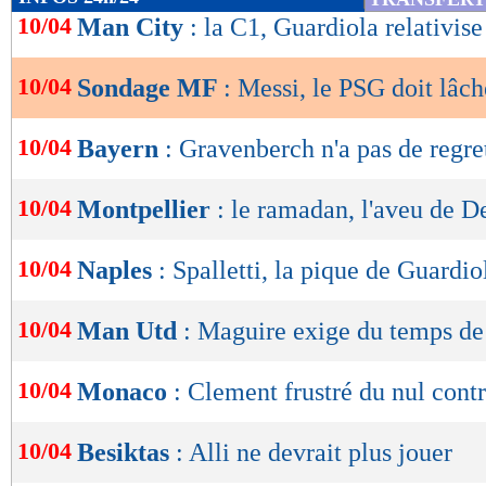
de
10/04
Man City
: la C1, Guardiola relativise
lecture
10/04
Sondage MF
: Messi, le PSG doit lâche
OK
10/04
Bayern
: Gravenberch n'a pas de regre
10/04
Montpellier
: le ramadan, l'aveu de D
10/04
Naples
: Spalletti, la pique de Guardio
10/04
Man Utd
: Maguire exige du temps de
10/04
Monaco
: Clement frustré du nul cont
10/04
Besiktas
: Alli ne devrait plus jouer