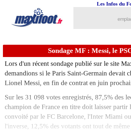
Les Infos du F
10/04
Esp.
: le Barça accroché
emplac
10/04
LdC
: qui est le favori des bookmakers
10/04
L2
: Annecy se donne de l'air
Sondage MF : Messi, le PSG 
10/04
EdF (f)
: H. Renard a mis de l'ambianc
Lors d'un récent sondage publié sur le site Ma
10/04
VIDEO
: le Camp Nou réclame Messi 
demandions si le Paris Saint-Germain devait che
Lionel Messi, en fin de contrat en juin prochai
10/04
Lyon
: quand Aulas insistait pour Nasr
Sur les 31 098 votes enregistrés, 87,5% des le
10/04
Nice
: Galtier, le club risque une sanct
champion de France en titre doit laisser partir l
convoité par le FC Barcelone, l'Inter Miami ou
10/04
PSG
: bientôt dans les clous du FPF !
l'inverse, 12,5% des votants ont tout de même