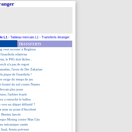
tranger
 club risque une sanction
s les clous du FPF !
efuse une offre saoudienne
ncore prolonger
ation osée de Dupraz
sera pas Benitez
n'a pas oublié Coman...
de L1
-
Tableau mercato L1
-
Transferts étranger
it Tudor inexpérimenté
TRANSFERTS
'affiche de la finale connue
ag veut recruter à Brighton
, Guardiola relativise
ssi, le PSG doit lâcher...
erch n'a pas de regret
ramadan, l'aveu de Der Zakarian
, la pique de Guardiola !
re exige du temps de jeu
t frustré du nul contre Nantes
 devrait plus jouer
tson, l'arbitre écarté
ez a retouché le ballon
 vers un départ définitif ?
la mise au point d'Ancelotti
te Benitez lancée
houpo-Moting contre Man City
 une mécanique cassée
t final, Arteta prévient