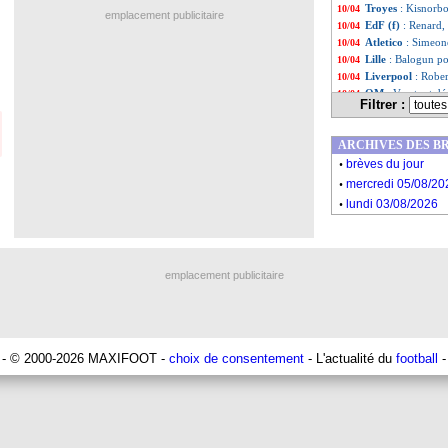
Troyes
: Kisnorbo
10/04
emplacement publicitaire
EdF (f)
: Renard,
10/04
Atletico
: Simeon
10/04
Lille
: Balogun po
10/04
Liverpool
: Robe
10/04
OM
: Veretout d
10/04
Filtrer :
Barça
: Laporta a
10/04
Inter
: Bastoni, le
10/04
ARCHIVES DES B
Rennes
: le coup
10/04
.
PSG
: Donnarumm
10/04
brèves du jour
.
Real
: Poyet pren
10/04
mercredi 05/08/20
Chelsea
: Chilwel
10/04
.
lundi 03/08/2026
VIDEO
: Ronaldo
10/04
PSG
: son futur,
10/04
OM
: Tudor refus
10/04
Lorient
: Le Bris
10/04
emplacement publicitaire
Liste des brèv
...
Liste des brèv
...
- © 2000-2026 MAXIFOOT -
choix de consentement
- L'actualité du
football
-