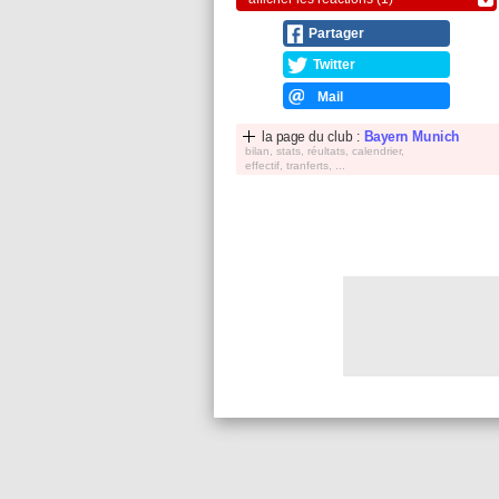
Partager
Twitter
Mail
la page du club :
Bayern Munich
bilan, stats, réultats, calendrier,
effectif, tranferts, ...