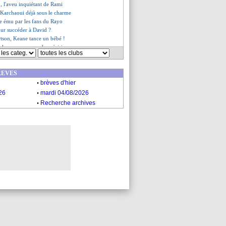
, l'aveu inquiétant de Rami
 Karchaoui déjà sous le charme
e ému par les fans du Rayo
ur succéder à David ?
rtson, Keane tance un bébé !
éplore un manque de précision
 encore parlé au père de Messi
 PSG à l'affût ?
REVES
 de gueule du président
.
a, Lollichon prévient
brèves d'hier
d la défense de Valverde
.
26
mardi 04/08/2026
l va finalement prolonger
.
Recherche archives
 s'agace contre un adversaire
 Mbappé se pose des questions
e de s'inquiéter
 répond à Tudor
es du dim. 9 avril 2023
es du sam. 8 avril 2023