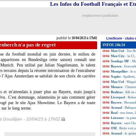
Les Infos du Football Français et E
Nice
: Galtier, le
10/04
PSG
: bientôt dan
10/04
Real
: Benzema r
10/04
emplacement publicitaire
Nice
: Dante va e
10/04
Dijon
: la déclar
10/04
Leicester
: ça ne 
10/04
Bayern
: Tuchel 
10/04
publié le
10/04/2023 à 17h02
LiveScore
-
clubs 
OM
: Di Meco vo
10/04
nberch n'a pas de regret
INFOS 24h/24
Gambardella
: l
10/04
Man Utd
: Ten H
10/04
sse du football mondial en juin dernier, le milieu de
Man City
: la C1
10/04
pparitions en Bundesliga cette saison) connaît une
Sondage MF
: Me
10/04
 Munich. Peu utilisé par Julian Nagelsmann, le talent
Bayern
: Gravenb
10/04
s terrains depuis la récente intronisation de l'entraîneur
Montpellier
: le 
10/04
l’Ajax Amsterdam se satisfait de son choix de carrière
Naples
: Spalletti
10/04
Man Utd
: Magui
10/04
Monaco
: Clemen
10/04
is et m'attendais à jouer plus au Bayern, mais jusqu'à
Besiktas
: Alli ne
10/04
prévu. C'est dommage, néanmoins je sais comment gérer
Liverpool
: Rober
10/04
errogé par le site Ajax Showtime. Le Bayern a de toute
Bayern
: Hernand
10/04
Arsenal
: Balogun
 sur le long terme.
10/04
Real
: son futur, 
10/04
Leicester
: la pis
10/04
is Goudlijian - 10/04/23 à 17h02
Bayern
: sans C
10/04
OM
: Riolo voit
10/04
Arsenal
: le sprin
10/04