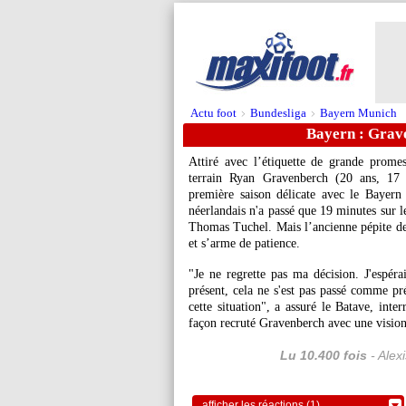
Actu foot
Bundesliga
Bayern Munich
>
>
Bayern : Grave
Attiré avec l’étiquette de grande prome
terrain Ryan Gravenberch (20 ans, 17 a
première saison délicate avec le Bayern
néerlandais n'a passé que 19 minutes sur le
Thomas Tuchel. Mais l’ancienne pépite de 
et s’arme de patience.
"Je ne regrette pas ma décision. J'espéra
présent, cela ne s'est pas passé comme 
cette situation", a assuré le Batave, int
façon recruté Gravenberch avec une vision
Lu 10.400 fois
- Alex
afficher les réactions (1)