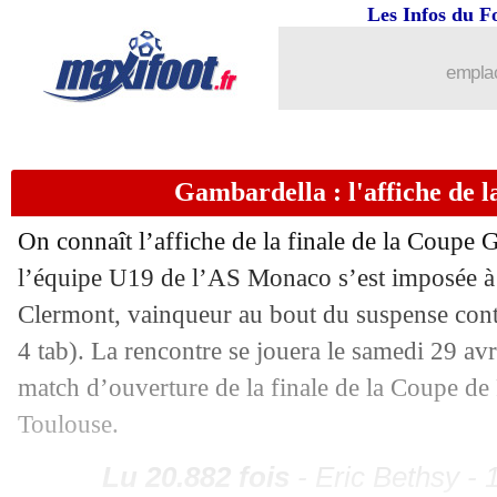
10/04
PSG
: un intérêt pour Todibo
Les Infos du F
emplac
10/04
Lyon
: Textor a rassuré Cheyrou mais..
10/04
Esp.
: le Barça accroché
Gambardella : l'affiche de l
10/04
LdC
: qui est le favori des bookmakers
On connaît l’affiche de la finale de la Coupe 
10/04
L2
: Annecy se donne de l'air
l’équipe U19 de l’AS Monaco s’est imposée à 
Clermont, vainqueur au bout du suspense contr
10/04
EdF (f)
: H. Renard a mis de l'ambianc
4 tab). La rencontre se jouera le samedi 29 avr
match d’ouverture de la finale de la Coupe de 
10/04
VIDEO
: le Camp Nou réclame Messi 
Toulouse.
10/04
Lyon
: quand Aulas insistait pour Nasr
Lu 20.882 fois
- Eric Bethsy - 