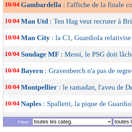
10/04
Gambardella
: l'affiche de la finale 
OK
10/04
Man Utd
: Ten Hag veut recruter à Br
10/04
Man City
: la C1, Guardiola relativise
10/04
Sondage MF
: Messi, le PSG doit lâche
10/04
Bayern
: Gravenberch n'a pas de regre
10/04
Montpellier
: le ramadan, l'aveu de D
10/04
Naples
: Spalletti, la pique de Guardio
10/04
Man Utd
: Maguire exige du temps de
Filtrer :