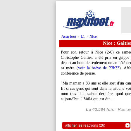
Actu foot
L1
Nice
>
>
Nice : Galti
Pour son retour à Nice (2-0) ce samed
Christophe Galtier, a été pris en grippe
départ au bout de seulement un an l'été de
sa mère (
voir la brève de 23h33
). Aff
conférence de presse.
"Ma maman a 83 ans et elle sort d'un cance
Et si ces gens qui sont dans la tribune vo
mon travail la saison dernière, quoi que
aujourd'hui." Voilà qui est dit...
Lu 43.584 fois
- Romain
afficher les réactions (26)