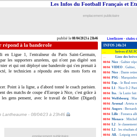
Les Infos du Football Français et E
emplacement publicitaire
publié le
08/04/2023 à 23h46
LiveScore
-
clubs 
er répond à la banderole
INFOS 24h/24
brèves d'AUJ
...
i en Ligue 1, l'entraîneur du Paris Saint-Germain,
Liste des brèv
...
 par les supporters azuréens, qui n'ont pas digéré son
Nice
: Galtier ré
08/04
rnier et qui ont déployé une banderole qui s'en prenait à
VIDEO
: Galtier,
08/04
ecté, le technicien a répondu avec des mots forts en
Nice
: Dante retien
08/04
PSG
: Marquinhos
08/04
Esp.
: le Real ren
08/04
r. Point à la ligne, a d'abord tonné le coach parisien.
L1
: Nice 0-2 Pari
08/04
ient des matchs de coupe d'Europe à Nice, c'est grâce à
Ita.
: la Lazio fai
08/04
 les gens pensent, avec le travail de Didier (Digard)
Wolfsbourg
: Ma
08/04
Arsenal
: Arteta 
08/04
Angers
: Bernard
08/04
 Lantheaume - 08/04/23 à 23h46
Lille
: Fonseca al
08/04
Monaco
: Mitchel
08/04
L2
: le classement
08/04
L2
: les résultats 
08/04
All.
: Leipzig rev
08/04
emplacement publicitaire