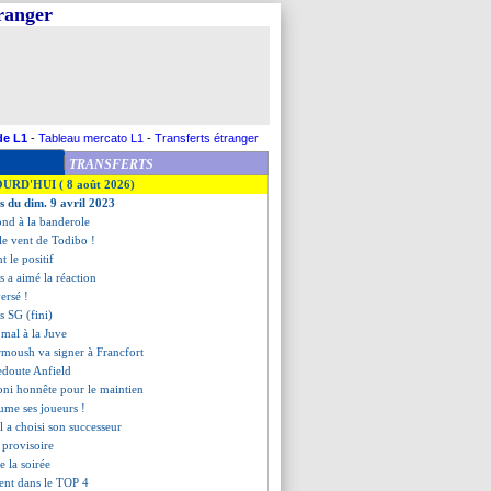
tranger
de L1
-
Tableau mercato L1
-
Transferts étranger
TRANSFERTS
OURD'HUI ( 8 août 2026)
es du dim. 9 avril 2023
pond à la banderole
 le vent de Todibo !
t le positif
 a aimé la réaction
versé !
s SG (fini)
t mal à la Juve
rmoush va signer à Francfort
redoute Anfield
oni honnête pour le maintien
lume ses joueurs !
l a choisi son successeur
 provisoire
de la soirée
ient dans le TOP 4