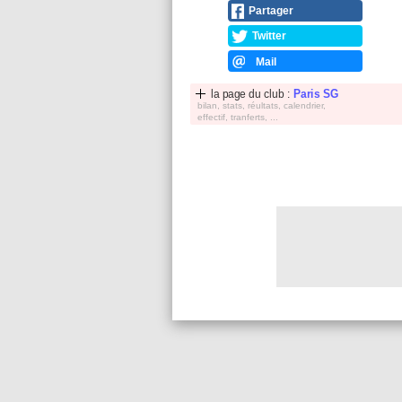
Partager
Twitter
Mail
la page du club :
Paris SG
bilan, stats, réultats, calendrier,
effectif, tranferts, ...