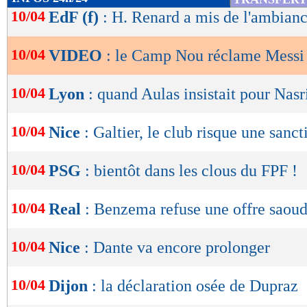
de
10/04
EdF (f)
: H. Renard a mis de l'ambianc
lecture
10/04
VIDEO
: le Camp Nou réclame Messi 
OK
10/04
Lyon
: quand Aulas insistait pour Nasr
10/04
Nice
: Galtier, le club risque une sanct
10/04
PSG
: bientôt dans les clous du FPF !
10/04
Real
: Benzema refuse une offre saou
10/04
Nice
: Dante va encore prolonger
10/04
Dijon
: la déclaration osée de Dupraz