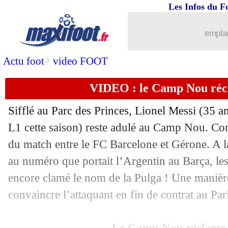
Les Infos du F
emplac
>
Actu foot
video FOOT
VIDEO : le Camp Nou réc
Sifflé au Parc des Princes, Lionel Messi (35 a
L1 cette saison) reste adulé au Camp Nou. Con
du match entre le FC Barcelone et Gérone. A l
au numéro que portait l’Argentin au Barça, les
encore clamé le nom de la Pulga ! Une manière 
convaincre l’attaquant en fin de contrat au Pa
Le Camp Nou réclame 