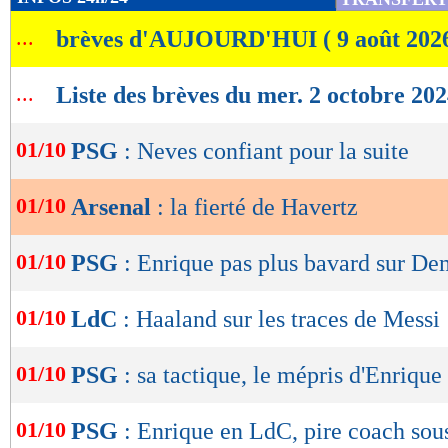
de
...
brèves d'AUJOURD'HUI ( 9 août 202
lecture
OK
...
Liste des brèves du mer. 2 octobre 20
01/10
PSG
: Neves confiant pour la suite
01/10
Arsenal
: la fierté de Havertz
01/10
PSG
: Enrique pas plus bavard sur De
01/10
LdC
: Haaland sur les traces de Messi
01/10
PSG
: sa tactique, le mépris d'Enrique 
01/10
PSG
: Enrique en LdC, pire coach sou