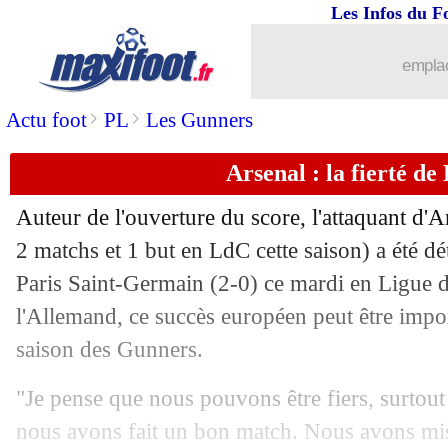
Les Infos du F
emplac
>
>
Actu foot
PL
Les Gunners
Arsenal : la fierté de
Auteur de l'ouverture du score, l'attaquant d'
2 matchs et 1 but en LdC cette saison) a été d
Paris Saint-Germain (2-0) ce mardi en Ligue
l'Allemand, ce succès européen peut être import
saison des Gunners.
"Je pense que nous pouvons être fiers, surtout
nous avons fait un bon match. Nous avons mi