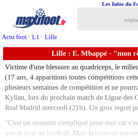
Les Infos du F
01/10
EdF
: Stéphan ému par Griezmann
emplac
01/10
LdC (U19)
: nouvelle lourde défaite p
>
>
Actu foot
L1
Lille
01/10
OM
: Valbuena croit toujours au titre
Lille : E. Mbappé - "mon r
01/10
Bayern
: Kane présent à l'entraînemen
Victime d'une blessure au quadriceps, le milie
(17 ans, 4 apparitions toutes compétitions cet
01/10
Nantes
: Lepenant pas autorisé contre
plusieurs semaines de compétition et ne pourra
01/10
Kylian, lors du prochain match de Ligue des 
Bordeaux
: Valbuena furieux contre 
Real Madrid mercredi (21h). Un gros regret po
01/10
Atletico
: Griezmann, le président heu
"C'est un moment compliqué pour moi car c'est
01/10
Lyon
: de nouveaux actes racistes en 
que je joue au football. Mais la tristesse passé