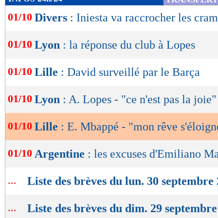
de
01/10
Divers
: Iniesta va raccrocher les cra
lecture
OK
01/10
Lyon
: la réponse du club à Lopes
01/10
Lille
: David surveillé par le Barça
01/10
Lyon
: A. Lopes - "ce n'est pas la joie"
01/10
Lille
: E. Mbappé - "mon rêve s'éloign
01/10
Argentine
: les excuses d'Emiliano Ma
...
Liste des brèves du lun. 30 septembre
...
Liste des brèves du dim. 29 septembre