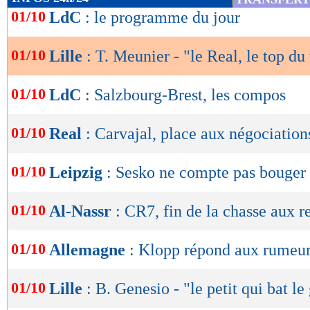
de
01/10
LdC
: le programme du jour
lecture
01/10
Lille
: T. Meunier - "le Real, le top du
OK
01/10
LdC
: Salzbourg-Brest, les compos
01/10
Real
: Carvajal, place aux négociation
01/10
Leipzig
: Sesko ne compte pas bouger
01/10
Al-Nassr
: CR7, fin de la chasse aux r
01/10
Allemagne
: Klopp répond aux rumeu
01/10
Lille
: B. Genesio - "le petit qui bat le