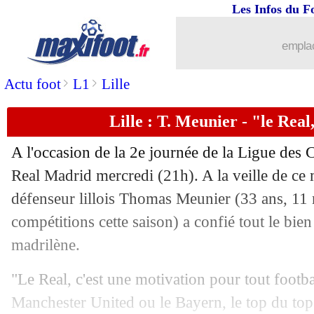
Les Infos du F
01/10
VIDEO
: Donnarumma se rate, Havert
emplac
01/10
VIDEO
: le superbe coup-franc de Ca
>
>
Actu foot
L1
Lille
01/10
Real
: Ancelotti donne des nouvelles
Lille : T. Meunier - "le Real
01/10
PSG
: Nasri critique la gestion de De
A l'occasion de la 2e journée de la Ligue des C
01/10
Brest
: Bizot et le SB29 choquent la to
Real Madrid mercredi (21h). A la veille de ce 
défenseur lillois Thomas
Meunier
(33 ans, 11 
01/10
LdC
: Salzbourg 0-4 Brest (fini)
compétitions cette saison) a confié tout le bien
madrilène.
01/10
LdC
: Stuttgart tenu en échec par le S
"Le Real, c'est une motivation pour tout footb
01/10
Atletico
: Courtois, Simeone persiste e
Manchester United ou le Bayern, le top du top.