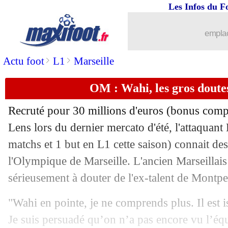
Les Infos du F
emplac
>
>
Actu foot
L1
Marseille
...
brèves d'AUJOURD'HUI ( 7 août 202
OM : Wahi, les gros doute
...
Liste des brèves du mer. 2 octobre 20
Recruté pour 30 millions d'euros (bonus com
01/10
PSG
: Neves confiant pour la suite
Lens lors du dernier mercato d'été, l'attaquant
matchs et 1 but en L1 cette saison) connait des 
01/10
Arsenal
: la fierté de Havertz
l'Olympique de Marseille. L'ancien Marseilla
sérieusement à douter de l'ex-talent de Montpel
01/10
PSG
: Enrique pas plus bavard sur De
"Wahi en pointe, je ne comprends plus. Il est iso
01/10
LdC
: Haaland sur les traces de Messi
Je suis persuadé qu’on n’a pas encore vu l’éq