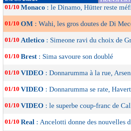
de
01/10
Monaco
: le Dinamo, Hütter reste méf
lecture
01/10
OM
: Wahi, les gros doutes de Di Me
OK
01/10
Atletico
: Simeone ravi du choix de 
01/10
Brest
: Sima savoure son doublé
01/10
VIDEO
: Donnarumma à la rue, Arsen
01/10
VIDEO
: Donnarumma se rate, Havert
01/10
VIDEO
: le superbe coup-franc de Ca
01/10
Real
: Ancelotti donne des nouvelles