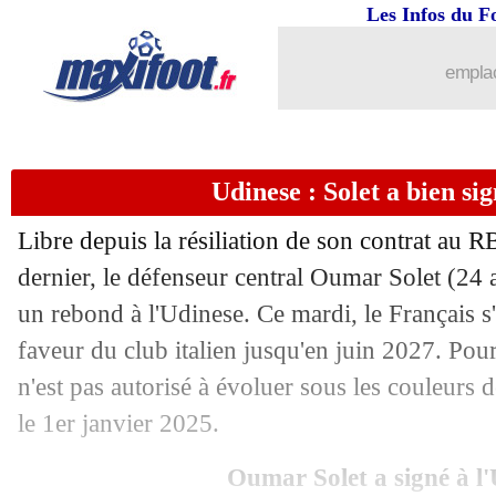
Les Infos du F
01/10
LdC
: Arsenal 2-0 Paris SG (fini)
emplac
01/10
Brest
: 6 mois de masse salariale dans
01/10
Monaco
: le Dinamo, Hütter reste méf
Udinese : Solet a bien sign
01/10
OM
: Wahi, les gros doutes de Di Me
Libre depuis la résiliation de son contrat au 
01/10
Atletico
: Simeone ravi du choix de 
dernier, le défenseur central Oumar Solet (24 
un rebond à l'Udinese. Ce mardi, le Français s
01/10
Brest
: Sima savoure son doublé
faveur du club italien jusqu'en juin 2027. Pou
n'est pas autorisé à évoluer sous les couleurs 
01/10
VIDEO
: Donnarumma à la rue, Arsen
le 1er janvier 2025.
01/10
VIDEO
: Donnarumma se rate, Havert
Oumar Solet a signé à l