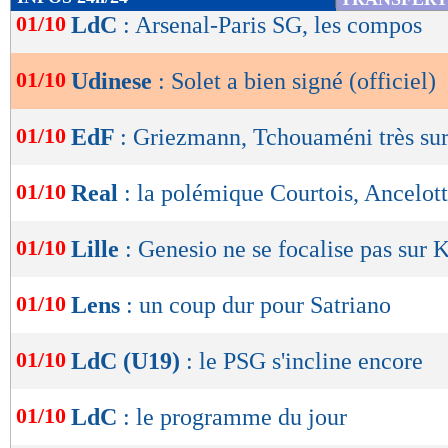
de
01/10
LdC
: Arsenal-Paris SG, les compos
lecture
01/10
Udinese
: Solet a bien signé (officiel)
OK
01/10
EdF
: Griezmann, Tchouaméni très sur
01/10
Real
: la polémique Courtois, Ancelotti
01/10
Lille
: Genesio ne se focalise pas sur
01/10
Lens
: un coup dur pour Satriano
01/10
LdC (U19)
: le PSG s'incline encore
01/10
LdC
: le programme du jour