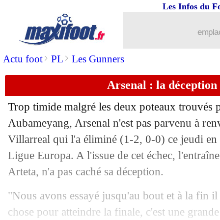
Les Infos du F
emplac
>
>
Actu foot
PL
Les Gunners
Arsenal : la déception
Trop timide malgré les deux poteaux trouvés 
Aubameyang, Arsenal n'est pas parvenu à renv
Villarreal qui l'a éliminé (1-2, 0-0) ce jeudi en
Ligue Europa. A l'issue de cet échec, l'entraî
Arteta, n'a pas caché sa déception.
"Nous avons essayé jusqu'au bout et à la fin 
chose pour atteindre la finale, c'est une grand