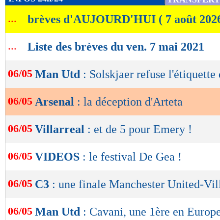
d'Europe la saison prochaine.
de
...
brèves d'AUJOURD'HUI ( 7 août 202
lecture
Lu 9.981 fois
- Romain Lantheaume
OK
...
Liste des brèves du ven. 7 mai 2021
06/05
Man Utd
: Solskjaer refuse l'étiquette
06/05
Arsenal
: la déception d'Arteta
06/05
Villarreal
: et de 5 pour Emery !
06/05
VIDEOS
: le festival De Gea !
06/05
C3
: une finale Manchester United-Vill
06/05
Man Utd
: Cavani, une 1ère en Europe