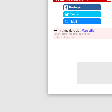
Partager
Twitter
Mail
la page du club :
Marseille
bilan, stats, réultats, calendrier,
effectif, tranferts, ...