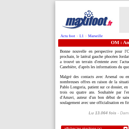
Actu foot
L1
Marseille
>
>
OM : Am
Bonne nouvelle en perspective pour l'
prochain, le latéral gauche phocéen Jorda
a trouvé un terrain d'entente avec l'ac
Canebière, d'après les informations du quo
Malgré des contacts avec Arsenal ou en
nombreuses offres en raison de la situa
Pablo Longoria, patient sur ce dossier, en
trois ou quatre ans. Souhaitée par l'e
d'Amavi, auteur d'un bon début de sais
soulagement avec une officialisation en fi
Lu 13.064 fois
- Dami
afficher les réactions (+)