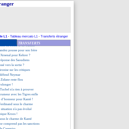
lore "l'échec Leonardo"
tranger
, Walker pense à Agüero
olère monumentale" au club !
e stat' de Mendy en C1
dit oui au Milan !
arcia en rajoute une couche
 le départ ?
onise pour Kakuta
de L1
-
Tableau mercato L1
-
Transferts étranger
t la Finlande en septembre
TRANSFERTS
fense en béton avec Tuchel
andez pousse pour son frère
d'Arsenal pour Kehrer ?
a réponse des Saoudiens
sé vers la sortie ?
ironise sur les critiques
 défend Neymar
 Zidane reste flou
rolonger !
 Tuchel n'a rien à prouver
 rumeur avec les Tigres enfle
e d’honneur pour Kanté !
Ferdinand sous le charme
 situation n'a pas évolué
pique Kroos !
 sous le charme de Kanté
 ne comprend pas les sanctions
e de Casemiro