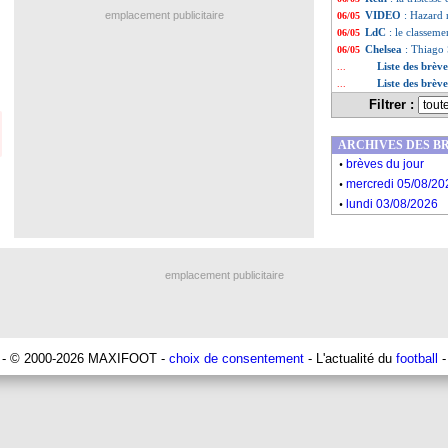
emplacement publicitaire
VIDEO
: Hazard r
06/05
LdC
: le classeme
06/05
Chelsea
: Thiago 
06/05
Liste des brèv
...
Liste des brèv
...
Filtrer :
ARCHIVES DES B
.
brèves du jour
.
mercredi 05/08/20
.
lundi 03/08/2026
emplacement publicitaire
- © 2000-2026 MAXIFOOT -
choix de consentement
- L'actualité du
football
-