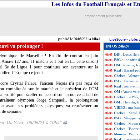
PSG
: Rothen dép
06/05
Les Infos du Football Français et E
Man City
: la C1
06/05
Real
: Hazard, "c
06/05
emplacement publicitaire
Chelsea
: la bell
06/05
Lille
: Maignan a 
06/05
Lyon
: Monaco, G
06/05
Barça
: Pjanic sur
06/05
publié le
06/05/2021 à 10h41
Lille
: Galtier ir
06/05
LiveScore
-
clubs 
EdF
: la Bosnie e
06/05
avi va prolonger !
INFOS 24h/24
Chelsea
: une dé
06/05
EdF
: Lucas Hern
06/05
Olympique de Marseille ! En fin de contrat en juin
PSG
: une offre 
06/05
n Amavi (27 ans, 11 matchs et 1 but en L1 cette saison)
OM
: la vente, l
06/05
tuel 6e de Ligue 1 pour continuer son aventure sur la
Real
: Hazard pous
06/05
tidien L'Equipe ce jeudi.
Chelsea
: Werner 
06/05
PSG
: Fernandez
06/05
core Crystal Palace, l'ancien Niçois n'a pas reçu de
Real
: son avenir,
06/05
tion compliquée sur le marché et le président de l'OM
OM
: Amavi va p
06/05
 a profité pour sceller un accord sur un nouveau bail de
Chelsea
: le PSG,
06/05
ntraîneur olympien Jorge Sampaoli, la prolongation
OM
: Thauvin, la
06/05
on avant ses problèmes physiques, va représenter un
VIDEO
: une hai
06/05
n de semaine.
Chelsea
: Kanté, 
06/05
PSG
: Mbappé, la
06/05
en Da Silva - 06/05/21 à 10h41
Chelsea
: Mount 
06/05
Chelsea
: Twitter
06/05
Monaco
: Petrov
06/05
Real
: la tristess
06/05