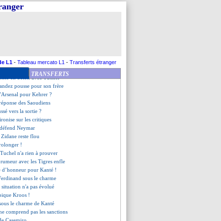
lore "l'échec Leonardo"
tranger
, Walker pense à Agüero
olère monumentale" au club !
e stat' de Mendy en C1
dit oui au Milan !
arcia en rajoute une couche
 le départ ?
onise pour Kakuta
de L1
-
Tableau mercato L1
-
Transferts étranger
t la Finlande en septembre
TRANSFERTS
fense en béton avec Tuchel
andez pousse pour son frère
d'Arsenal pour Kehrer ?
a réponse des Saoudiens
sé vers la sortie ?
ironise sur les critiques
 défend Neymar
 Zidane reste flou
rolonger !
 Tuchel n'a rien à prouver
 rumeur avec les Tigres enfle
e d’honneur pour Kanté !
Ferdinand sous le charme
 situation n'a pas évolué
pique Kroos !
 sous le charme de Kanté
 ne comprend pas les sanctions
e de Casemiro