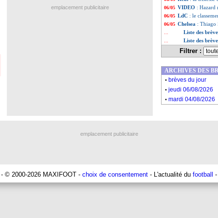
emplacement publicitaire
VIDEO
: Hazard r
06/05
LdC
: le classeme
06/05
Chelsea
: Thiago 
06/05
Liste des brèv
...
Liste des brèv
...
Filtrer :
ARCHIVES DES B
.
brèves du jour
.
jeudi 06/08/2026
.
mardi 04/08/2026
emplacement publicitaire
- © 2000-2026 MAXIFOOT -
choix de consentement
- L'actualité du
football
-