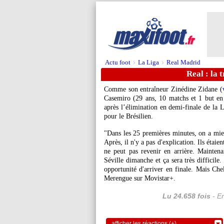
Actu foot
La Liga
Real Madrid
>
>
Real : la 
Comme son entraîneur Zinédine Zidane (
Casemiro (29 ans, 10 matchs et 1 but en 
après l’élimination en demi-finale de la
pour le Brésilien.
"Dans les 25 premières minutes, on a mi
Après, il n'y a pas d'explication. Ils étaie
ne peut pas revenir en arrière. Maintena
Séville dimanche et ça sera très difficile.
opportunité d'arriver en finale. Mais Chels
Merengue sur Movistar+.
Lu 24.658 fois
- Er
afficher les réactions (+)