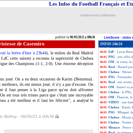
PSG
: Rothen dép
06/05
Les Infos du Football Français et E
Man City
: la C1
06/05
Real
: Hazard, "c
06/05
emplacement publicitaire
Chelsea
: la bell
06/05
Lille
: Maignan a 
06/05
Lyon
: Monaco, G
06/05
Barça
: Pjanic sur
06/05
publié le
06/05/2021 à 00h36
Lille
: Galtier ir
06/05
LiveScore
-
clubs 
EdF
: la Bosnie e
06/05
tristesse de Casemiro
INFOS 24h/24
Chelsea
: une dé
06/05
EdF
: Lucas Hern
06/05
voir la brève d'hier à 23h44
), le milieu du Real Madrid
PSG
: une offre 
06/05
LdC cette saison) a reconnu la supériorité de Chelsea
OM
: la vente, l
06/05
 Ligue des Champions (1-1, 2-0). Une énorme déception
Real
: Hazard pous
06/05
Chelsea
: Werner 
06/05
PSG
: Fernandez
06/05
eux joué. On a eu deux occasions de Karim (Benzema).
Real
: son avenir,
06/05
nt meilleurs, ils ont mieux joué, il n'y a pas d'excuse. On
OM
: Amavi va p
06/05
nt il faut penser à la Liga parce qu'on doit affronter
Chelsea
: le PSG,
06/05
 On est tous très tristes parce que c'était une incroyable
OM
: Thauvin, la
06/05
ea a été meilleur et il faut les féliciter", a analysé le
VIDEO
: une hai
06/05
Chelsea
: Kanté, 
06/05
PSG
: Mbappé, la
06/05
ic Bethsy - 06/05/21 à 00h36
Chelsea
: Mount 
06/05
Chelsea
: Twitter
06/05
Monaco
: Petrov
06/05
Real
: la tristess
06/05