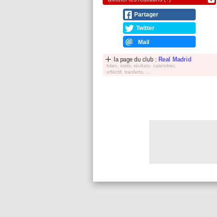
Partager
Twitter
Mail
la page du club :
Real Madrid
bilan, stats, réultats, calendrier,
effectif, tranferts, ...