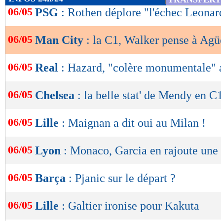
de
06/05
PSG
: Rothen déplore "l'échec Leonar
lecture
06/05
Man City
: la C1, Walker pense à Agü
OK
06/05
Real
: Hazard, "colère monumentale" a
06/05
Chelsea
: la belle stat' de Mendy en C
06/05
Lille
: Maignan a dit oui au Milan !
06/05
Lyon
: Monaco, Garcia en rajoute une
06/05
Barça
: Pjanic sur le départ ?
06/05
Lille
: Galtier ironise pour Kakuta