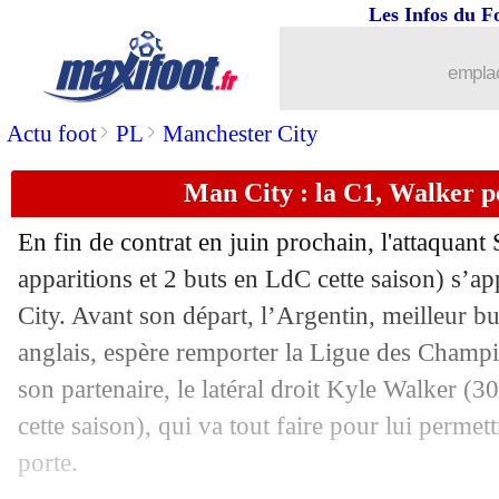
Les Infos du F
06/05
Man City
: Guardiola, Lahm apprécie 
emplac
06/05
C3
: Roma-Man Utd, les compos
>
>
Actu foot
PL
Manchester City
06/05
C3
: Arsenal-Villarreal, les compos
Man City : la C1, Walker p
06/05
Chelsea
: Di Meco voit un Tuchel plus
En fin de contrat en juin prochain, l'attaquan
06/05
Lyon
: Garcia compte sur Aouar
apparitions et 2 buts en LdC cette saison) s’ap
City. Avant son départ, l’Argentin, meilleur bu
06/05
Lille
: le PSG vers un sans-faute selon
anglais, espère remporter la Ligue des Champi
son partenaire, le latéral droit Kyle Walker (
06/05
PSG
: la tristesse de Neymar
cette saison), qui va tout faire pour lui permett
porte.
06/05
PSG
: Duluc défend Neymar et Mbap