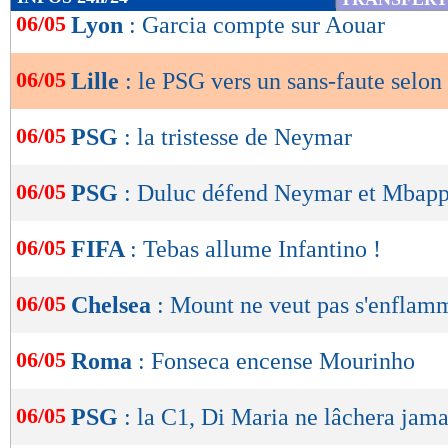
de
06/05
Lyon
: Garcia compte sur Aouar
lecture
06/05
Lille
: le PSG vers un sans-faute selon
OK
06/05
PSG
: la tristesse de Neymar
06/05
PSG
: Duluc défend Neymar et Mbap
06/05
FIFA
: Tebas allume Infantino !
06/05
Chelsea
: Mount ne veut pas s'enflam
06/05
Roma
: Fonseca encense Mourinho
06/05
PSG
: la C1, Di Maria ne lâchera jama