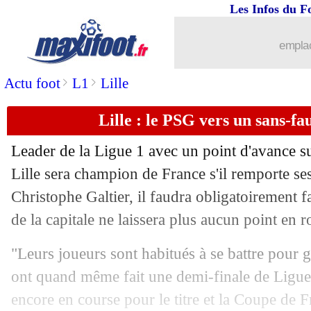
Les Infos du F
06/05
Arsenal
: la déception d'Arteta
emplac
06/05
Villarreal
: et de 5 pour Emery !
>
>
Actu foot
L1
Lille
06/05
VIDEOS
: le festival De Gea !
Lille : le PSG vers un sans-fa
06/05
C3
: une finale Manchester United-Vill
Leader de la Ligue 1 avec un point d'avance s
06/05
Man Utd
: Cavani, une 1ère en Europe
Lille sera champion de France s'il remporte se
Christophe Galtier, il faudra obligatoirement fa
06/05
Real
: Ramos encourage ses troupes
de la capitale ne laissera plus aucun point en r
06/05
Inter
: Tottenham s'intéresse à Conte
"Leurs joueurs sont habitués à se battre pour g
ont quand même fait une demi-finale de Ligue
06/05
Man City
: revirement pour Fernandi
encore en course pour le titre et la Coupe de F