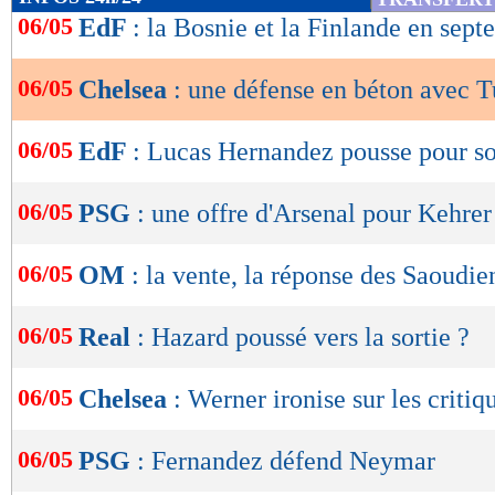
de
06/05
EdF
: la Bosnie et la Finlande en sep
lecture
06/05
Chelsea
: une défense en béton avec T
OK
06/05
EdF
: Lucas Hernandez pousse pour so
06/05
PSG
: une offre d'Arsenal pour Kehrer
06/05
OM
: la vente, la réponse des Saoudie
06/05
Real
: Hazard poussé vers la sortie ?
06/05
Chelsea
: Werner ironise sur les critiq
06/05
PSG
: Fernandez défend Neymar