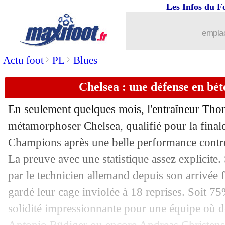
Les Infos du F
06/05
FIFA
: Tebas allume Infantino !
emplac
06/05
Chelsea
: Mount ne veut pas s'enflam
>
>
Actu foot
PL
Blues
06/05
Roma
: Fonseca encense Mourinho
Chelsea : une défense en bé
06/05
PSG
: la C1, Di Maria ne lâchera jama
En seulement quelques mois, l'entraîneur Thom
06/05
OM
: Thauvin aux Tigres, ça se confi
métamorphoser Chelsea, qualifié pour la finale
Champions après une belle performance contre
06/05
Monaco
: Paris et le Barça sur Caio H
La preuve avec une statistique assez explicite.
par le technicien allemand depuis son arrivée f
06/05
Lille
: Kakuta, Yilmaz n'a pas apprécié
gardé leur cage inviolée à 18 reprises. Soit 7
solidité impressionnante pour une équipe où
06/05
Inter
: Moratti milite pour Kanté